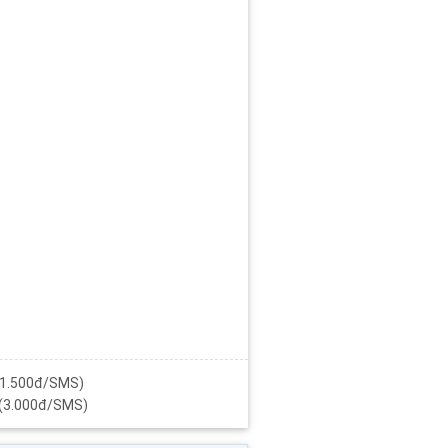
1.500đ/SMS)
(3.000đ/SMS)