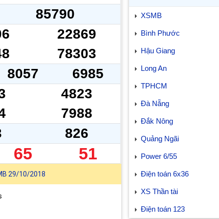
85790
XSMB
06
22869
Bình Phước
48
78303
Hậu Giang
Long An
8057
6985
TPHCM
3
4823
Đà Nẵng
4
7988
Đắk Nông
3
826
Quảng Ngãi
65
51
Power 6/55
Điện toán 6x36
B 29/10/2018
XS Thần tài
s
Điện toán 123