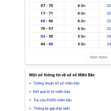
07 - 70
4
lần
23
17 - 71
4
lần
23
69
- 96
4
lần
23
79 - 97
4
lần
23
03
- 30
3
lần
24
04 -
40
3
lần
24
Xem thêm
Một số thông tin về xổ số Miền Bắc
Tường thuật xổ số miền bắc
Kết quả lô tô miền bắc
Tra cứu KQXS miền bắc
Thống kê giải đặc biệt