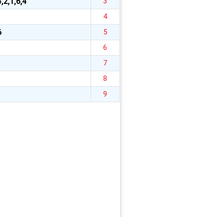
4,2,1,6,4
3
4
6
5
6
7
8
9