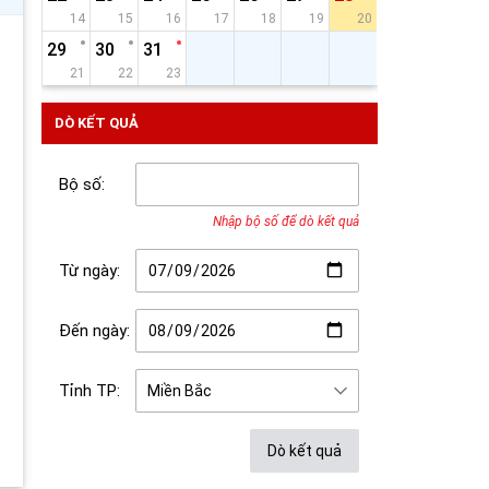
14
15
16
17
18
19
20
29
30
31
21
22
23
DÒ KẾT QUẢ
Bộ số:
Nhập bộ số để dò kết quả
Từ ngày:
Đến ngày:
Tỉnh TP:
Dò kết quả