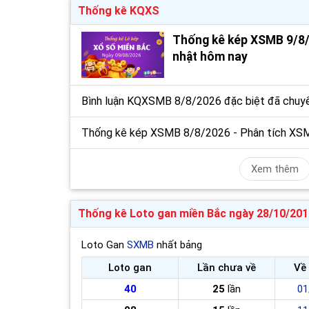
Thống kê KQXS
Thống kê kép XSMB 9/8/
nhật hôm nay
Bình luận KQXSMB 8/8/2026 đặc biệt đã chuyể
Thống kê kép XSMB 8/8/2026 - Phân tích XS
Xem thêm
Thống kê Loto gan miền Bắc ngày 28/10/201
Loto Gan
SXMB
nhất bảng
Loto gan
Lần chưa về
Về
40
25
lần
01