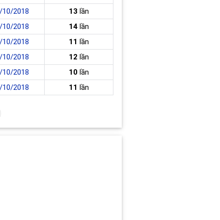
/10/2018
13
lần
/10/2018
14
lần
/10/2018
11
lần
/10/2018
12
lần
/10/2018
10
lần
/10/2018
11
lần