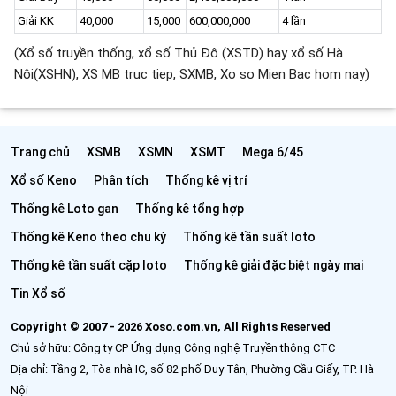
Giải KK
40,000
15,000
600,000,000
4 lần
(Xổ số truyền thống, xổ số Thủ Đô (XSTD) hay xổ số Hà
Nội(XSHN), XS MB truc tiep, SXMB, Xo so Mien Bac hom nay)
Trang chủ
XSMB
XSMN
XSMT
Mega 6/45
Xổ số Keno
Phân tích
Thống kê vị trí
Thống kê Loto gan
Thống kê tổng hợp
Thống kê Keno theo chu kỳ
Thống kê tần suất loto
Thống kê tần suất cặp loto
Thống kê giải đặc biệt ngày mai
Tin Xổ số
Copyright © 2007 - 2026 Xoso.com.vn, All Rights Reserved
Chủ sở hữu: Công ty CP Ứng dụng Công nghệ Truyền thông CTC
Địa chỉ: Tầng 2, Tòa nhà IC, số 82 phố Duy Tân, Phường Cầu Giấy, TP. Hà
Nội