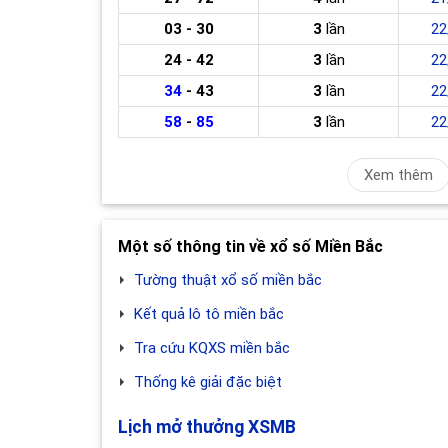
03 - 30
3
lần
22
24 - 42
3
lần
22
34
- 43
3
lần
22
58
-
85
3
lần
22
Xem thêm
Một số thông tin về xổ số Miền Bắc
Tường thuật xổ số miền bắc
Kết quả lô tô miền bắc
Tra cứu KQXS miền bắc
Thống kê giải đặc biệt
Lịch mở thưởng XSMB