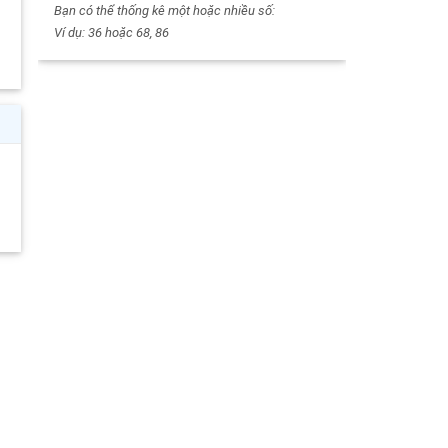
Bạn có thể thống kê một hoặc nhiều số:
Ví dụ: 36 hoặc 68, 86