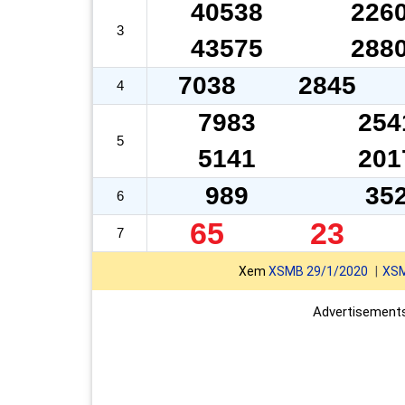
40538
226
3
43575
288
7038
2845
4
7983
254
5
5141
201
989
35
6
65
23
7
Xem
XSMB 29/1/2020
XSM
Advertisement