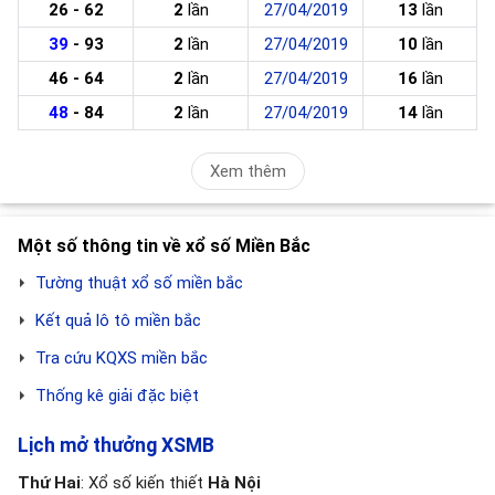
26 - 62
2
lần
27/04/2019
13
lần
39
- 93
2
lần
27/04/2019
10
lần
46 - 64
2
lần
27/04/2019
16
lần
48
- 84
2
lần
27/04/2019
14
lần
Xem thêm
Một số thông tin về xổ số Miền Bắc
Tường thuật xổ số miền bắc
Kết quả lô tô miền bắc
Tra cứu KQXS miền bắc
Thống kê giải đặc biệt
Lịch mở thưởng XSMB
Thứ Hai
: Xổ số kiến thiết
Hà Nội