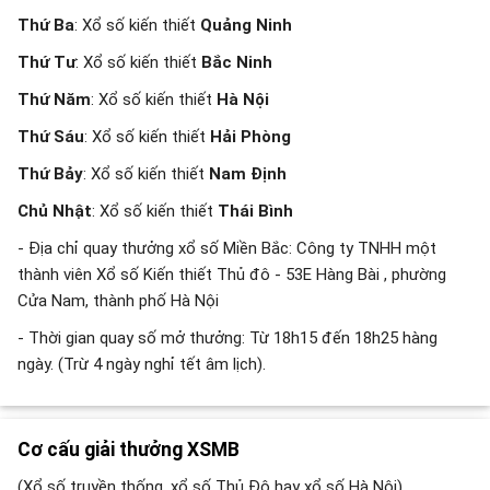
Thứ Ba
: Xổ số kiến thiết
Quảng Ninh
Thứ Tư
: Xổ số kiến thiết
Bắc Ninh
Thứ Năm
: Xổ số kiến thiết
Hà Nội
Thứ Sáu
: Xổ số kiến thiết
Hải Phòng
Thứ Bảy
: Xổ số kiến thiết
Nam Định
Chủ Nhật
: Xổ số kiến thiết
Thái Bình
- Địa chỉ quay thưởng xổ số Miền Bắc: Công ty TNHH một
thành viên Xổ số Kiến thiết Thủ đô - 53E Hàng Bài , phường
Cửa Nam, thành phố Hà Nội
- Thời gian quay số mở thưởng: Từ 18h15 đến 18h25 hàng
ngày. (Trừ 4 ngày nghỉ tết âm lịch).
Cơ cấu giải thưởng XSMB
(Xổ số truyền thống, xổ số Thủ Đô hay xổ số Hà Nội)