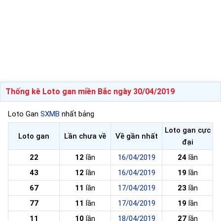
Thống kê Loto gan miền Bắc ngày 30/04/2019
Loto Gan
SXMB
nhất bảng
Loto gan cực
Loto gan
Lần chưa về
Về gần nhất
đại
22
12
lần
16/04/2019
24
lần
43
12
lần
16/04/2019
19
lần
67
11
lần
17/04/2019
23
lần
77
11
lần
17/04/2019
19
lần
11
10
lần
18/04/2019
27
lần