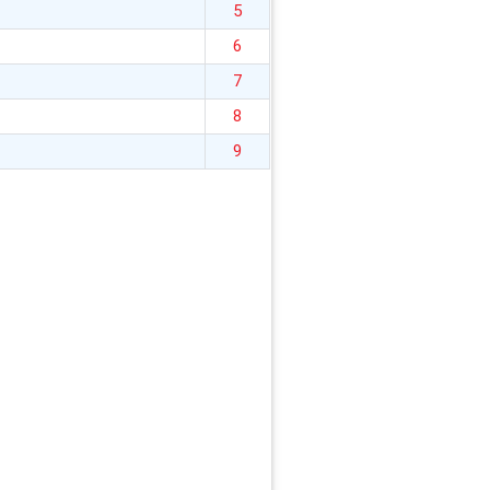
5
6
7
8
9