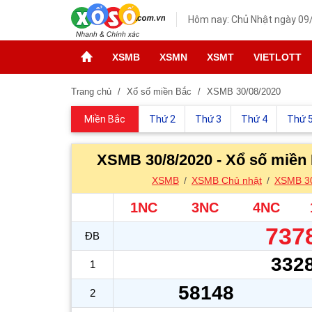
Hôm nay: Chủ Nhật ngày 0
XSMB
XSMN
XSMT
VIETLOTT
Trang chủ
Xổ số miền Bắc
XSMB 30/08/2020
Miền Bắc
Thứ 2
Thứ 3
Thứ 4
Thứ 
XSMB 30/8/2020 - Xổ số miền
XSMB
XSMB Chủ nhật
XSMB 30
1NC
3NC
4NC
737
ĐB
332
1
58148
2