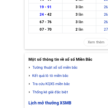
19
-
91
3
lần
26
24
- 42
3
lần
26
67 - 76
3
lần
26
07 - 70
2
lần
27
Xem thêm
Một số thông tin về xổ số Miền Bắc
Tường thuật xổ số miền bắc
Kết quả lô tô miền bắc
Tra cứu KQXS miền bắc
Thống kê giải đặc biệt
Lịch mở thưởng XSMB