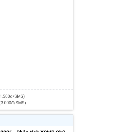
1.500đ/SMS)
(3.000đ/SMS)