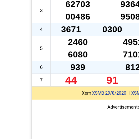
62703
936
3
00486
950
3671
0300
4
2460
495
5
6080
710
939
81
6
44
91
7
Xem
XSMB 29/8/2020
XSM
Advertisement