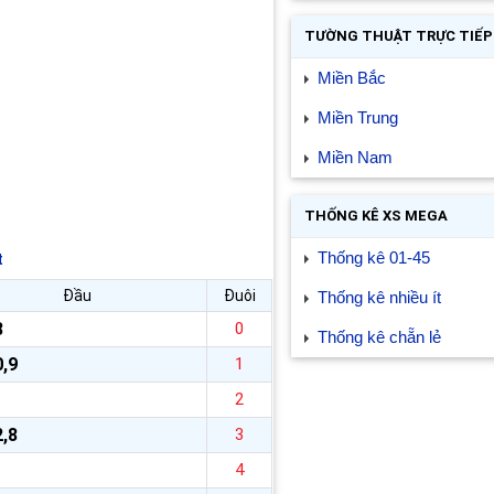
TƯỜNG THUẬT TRỰC TIẾP
Miền Bắc
Miền Trung
Miền Nam
THỐNG KÊ XS MEGA
Thống kê 01-45
t
Đầu
Đuôi
Thống kê nhiều ít
8
0
Thống kê chẵn lẻ
0,9
1
2
2,8
3
4