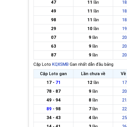
47
11
lần
18
49
11
lần
18
98
11
lần
18
29
10
lần
19
07
9
lần
20
63
9
lần
20
87
9
lần
20
Cặp Loto
KQXSMB
Gan nhất dẫn đầu bảng
Cặp Loto gan
Lần chưa về
Về
17 -
71
12
lần
17
78 - 87
9
lần
20
49 - 94
8
lần
21
89
- 98
7
lần
22
34 - 43
4
lần
25
14 - 41
3
lần
26