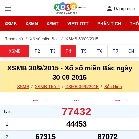
Đăng nhập
XSMB
XSMN
XSMT
VIETLOTT
PHÂN TÍCH
THỐ
Trang chủ
Xổ số miền Bắc
XSMB 30/09/2015
XSMB
T2
T3
T4
T5
T6
T7
CN
XSMB 30/9/2015 - Xổ số miền Bắc ngày
30-09-2015
XSMB
XSMB Thứ 4
XSMB 30/9/2015
Bắc Ninh
...
...
...
77432
ĐB
44453
1
67315
87072
2