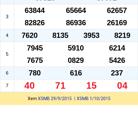
63844
65664
62657
3
82826
86936
26169
7620
8135
3953
8219
4
7945
5910
6214
5
7675
0829
5426
780
616
237
6
40
71
15
04
7
Xem
XSMB 29/9/2015
XSMB 1/10/2015