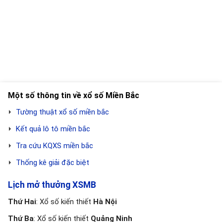
Một số thông tin về xổ số Miền Bắc
Tường thuật xổ số miền bắc
Kết quả lô tô miền bắc
Tra cứu KQXS miền bắc
Thống kê giải đặc biệt
Lịch mở thưởng XSMB
Thứ Hai
: Xổ số kiến thiết
Hà Nội
Thứ Ba
: Xổ số kiến thiết
Quảng Ninh