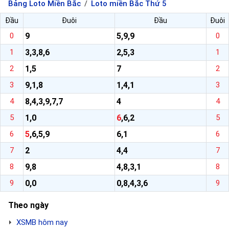
Bảng Loto Miền Bắc
Loto miền Bắc Thứ 5
Đầu
Đuôi
Đầu
Đuôi
0
9
5,9,9
0
1
3,3,8,6
2,5,3
1
2
1,5
7
2
3
9,1,8
1,4,1
3
4
8,4,3,9,7,7
4
4
5
1,0
6
,6,2
5
6
5
,6,5,9
6,1
6
7
2
4,4
7
8
9,8
4,8,3,1
8
9
0,0
0,8,4,3,6
9
Theo ngày
XSMB hôm nay