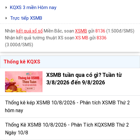
KQXS 3 miền Hôm nay
Trực tiếp XSMB
Nhận
kết quả xổ số
Miền Bắc, soạn
XSMB
gửi
8136
(1.500đ/SMS)
Nhận kết quả tường thuật XS soạn
XS MB
gửi
8336
(3.000đ/SMS)
Thống kê KQXS
XSMB tuần qua có gì? Tuần từ
3/8/2026 đến 9/8/2026
Thống kê kép XSMB 10/8/2026 - Phân tích XSMB Thứ 2
hôm nay
Thống Kê XSMB 10/8/2026 - Phân Tích KQXSMB Thứ 2
Ngày 10/8