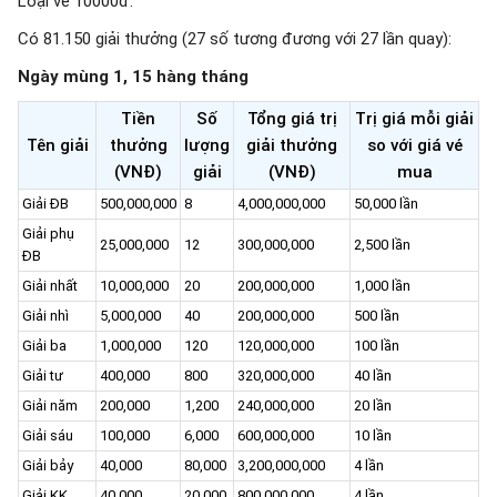
Loại vé 10000đ:
Có 81.150 giải thưởng (27 số tương đương với 27 lần quay):
Ngày mùng 1, 15 hàng tháng
Tiền
Số
Tổng giá trị
Trị giá mỗi giải
Tên giải
thưởng
lượng
giải thưởng
so với giá vé
(VNĐ)
giải
(VNĐ)
mua
Giải ĐB
500,000,000
8
4,000,000,000
50,000 lần
Giải phụ
25,000,000
12
300,000,000
2,500 lần
ĐB
Giải nhất
10,000,000
20
200,000,000
1,000 lần
Giải nhì
5,000,000
40
200,000,000
500 lần
Giải ba
1,000,000
120
120,000,000
100 lần
Giải tư
400,000
800
320,000,000
40 lần
Giải năm
200,000
1,200
240,000,000
20 lần
Giải sáu
100,000
6,000
600,000,000
10 lần
Giải bảy
40,000
80,000
3,200,000,000
4 lần
Giải KK
40,000
20,000
800,000,000
4 lần