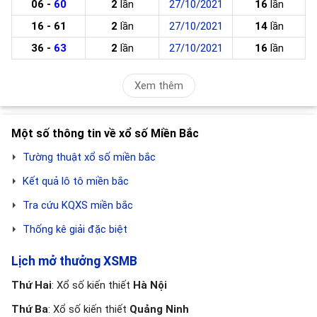
06 -
60
2
lần
27/10/2021
16
lần
16 - 61
2
lần
27/10/2021
14
lần
36 -
63
2
lần
27/10/2021
16
lần
Xem thêm
Một số thông tin về xổ số Miền Bắc
Tường thuật xổ số miền bắc
Kết quả lô tô miền bắc
Tra cứu KQXS miền bắc
Thống kê giải đặc biệt
Lịch mở thưởng XSMB
Thứ Hai
: Xổ số kiến thiết
Hà Nội
Thứ Ba
: Xổ số kiến thiết
Quảng Ninh