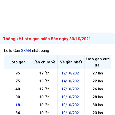
Thống kê Loto gan miền Bắc ngày 30/10/2021
Loto Gan
SXMB
nhất bảng
Loto gan cực
Loto gan
Lần chưa về
Về gần nhất
đại
95
17
lần
12/10/2021
27
lần
75
15
lần
14/10/2021
22
lần
40
12
lần
17/10/2021
26
lần
00
10
lần
19/10/2021
28
lần
18
10
lần
19/10/2021
30
lần
34
10
lần
19/10/2021
23
lần