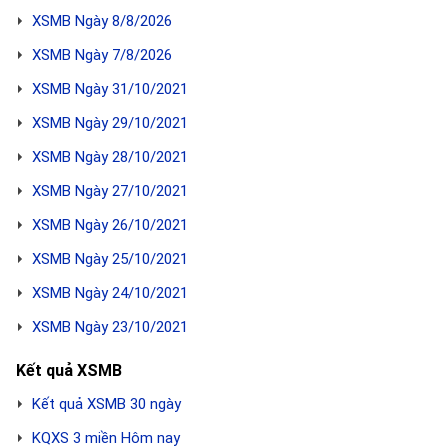
XSMB Ngày 8/8/2026
XSMB Ngày 7/8/2026
XSMB Ngày 31/10/2021
XSMB Ngày 29/10/2021
XSMB Ngày 28/10/2021
XSMB Ngày 27/10/2021
XSMB Ngày 26/10/2021
XSMB Ngày 25/10/2021
XSMB Ngày 24/10/2021
XSMB Ngày 23/10/2021
Kết quả XSMB
Kết quả XSMB 30 ngày
KQXS 3 miền Hôm nay