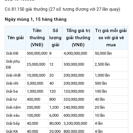
Có 81.150 giải thưởng (27 số tương đương với 27 lần quay):
Ngày mùng 1, 15 hàng tháng
Tiền
Số
Tổng giá trị
Trị giá mỗi giải
Tên giải
thưởng
lượng
giải thưởng
so với giá vé
(VNĐ)
giải
(VNĐ)
mua
Giải ĐB
500,000,000
8
4,000,000,000
50,000 lần
Giải phụ
25,000,000
12
300,000,000
2,500 lần
ĐB
Giải nhất
10,000,000
20
200,000,000
1,000 lần
Giải nhì
5,000,000
40
200,000,000
500 lần
Giải ba
1,000,000
120
120,000,000
100 lần
Giải tư
400,000
800
320,000,000
40 lần
Giải năm
200,000
1,200
240,000,000
20 lần
Giải sáu
100,000
6,000
600,000,000
10 lần
Giải bảy
40,000
80,000
3,200,000,000
4 lần
Giải KK
40,000
20,000
800,000,000
4 lần