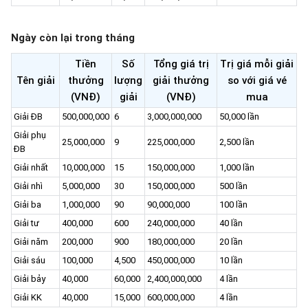
Ngày còn lại trong tháng
Tiền
Số
Tổng giá trị
Trị giá mỗi giải
Tên giải
thưởng
lượng
giải thưởng
so với giá vé
(VNĐ)
giải
(VNĐ)
mua
Giải ĐB
500,000,000
6
3,000,000,000
50,000 lần
Giải phụ
25,000,000
9
225,000,000
2,500 lần
ĐB
Giải nhất
10,000,000
15
150,000,000
1,000 lần
Giải nhì
5,000,000
30
150,000,000
500 lần
Giải ba
1,000,000
90
90,000,000
100 lần
Giải tư
400,000
600
240,000,000
40 lần
Giải năm
200,000
900
180,000,000
20 lần
Giải sáu
100,000
4,500
450,000,000
10 lần
Giải bảy
40,000
60,000
2,400,000,000
4 lần
Giải KK
40,000
15,000
600,000,000
4 lần