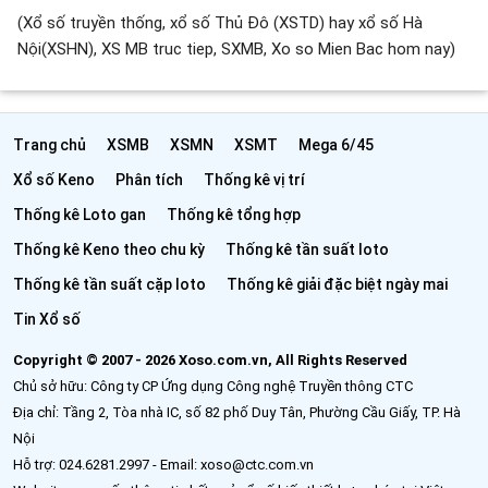
(Xổ số truyền thống, xổ số Thủ Đô (XSTD) hay xổ số Hà
Nội(XSHN), XS MB truc tiep, SXMB, Xo so Mien Bac hom nay)
Trang chủ
XSMB
XSMN
XSMT
Mega 6/45
Xổ số Keno
Phân tích
Thống kê vị trí
Thống kê Loto gan
Thống kê tổng hợp
Thống kê Keno theo chu kỳ
Thống kê tần suất loto
Thống kê tần suất cặp loto
Thống kê giải đặc biệt ngày mai
Tin Xổ số
Copyright © 2007 - 2026 Xoso.com.vn, All Rights Reserved
Chủ sở hữu: Công ty CP Ứng dụng Công nghệ Truyền thông CTC
Địa chỉ: Tầng 2, Tòa nhà IC, số 82 phố Duy Tân, Phường Cầu Giấy, TP. Hà
Nội
Hỗ trợ: 024.6281.2997 - Email: xoso@ctc.com.vn