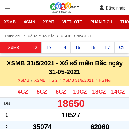
Đăng nhập
XSMB
XSMN
XSMT
VIETLOTT
PHÂN TÍCH
THỐ
Trang chủ
Xổ số miền Bắc
XSMB 31/05/2021
XSMB
T2
T3
T4
T5
T6
T7
CN
XSMB 31/5/2021 - Xổ số miền Bắc ngày
31-05-2021
XSMB
XSMB Thứ 2
XSMB 31/5/2021
Hà Nội
4CZ
5CZ
6CZ
10CZ
13CZ
14CZ
18650
ĐB
10527
1
35074
62060
2