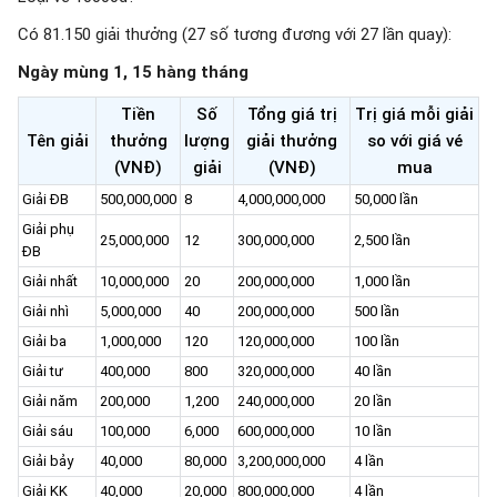
Có 81.150 giải thưởng (27 số tương đương với 27 lần quay):
Ngày mùng 1, 15 hàng tháng
Tiền
Số
Tổng giá trị
Trị giá mỗi giải
Tên giải
thưởng
lượng
giải thưởng
so với giá vé
(VNĐ)
giải
(VNĐ)
mua
Giải ĐB
500,000,000
8
4,000,000,000
50,000 lần
Giải phụ
25,000,000
12
300,000,000
2,500 lần
ĐB
Giải nhất
10,000,000
20
200,000,000
1,000 lần
Giải nhì
5,000,000
40
200,000,000
500 lần
Giải ba
1,000,000
120
120,000,000
100 lần
Giải tư
400,000
800
320,000,000
40 lần
Giải năm
200,000
1,200
240,000,000
20 lần
Giải sáu
100,000
6,000
600,000,000
10 lần
Giải bảy
40,000
80,000
3,200,000,000
4 lần
Giải KK
40,000
20,000
800,000,000
4 lần