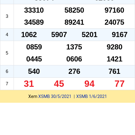
33310
58250
97160
3
34589
89241
24075
1062
5907
5201
9167
4
0859
1375
9280
5
0445
0606
1421
540
276
761
6
31
45
94
77
7
Xem
XSMB 30/5/2021
XSMB 1/6/2021