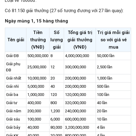
Loại vé 10000đ:
Có 81.150 giải thưởng (27 số tương đương với 27 lần quay):
Ngày mùng 1, 15 hàng tháng
Tiền
Số
Tổng giá trị
Trị giá mỗi giải
Tên giải
thưởng
lượng
giải thưởng
so với giá vé
(VNĐ)
giải
(VNĐ)
mua
Giải ĐB
500,000,000
8
4,000,000,000
50,000 lần
Giải phụ
25,000,000
12
300,000,000
2,500 lần
ĐB
Giải nhất
10,000,000
20
200,000,000
1,000 lần
Giải nhì
5,000,000
40
200,000,000
500 lần
Giải ba
1,000,000
120
120,000,000
100 lần
Giải tư
400,000
800
320,000,000
40 lần
Giải năm
200,000
1,200
240,000,000
20 lần
Giải sáu
100,000
6,000
600,000,000
10 lần
Giải bảy
40,000
80,000
3,200,000,000
4 lần
Giải KK
40,000
20,000
800,000,000
4 lần