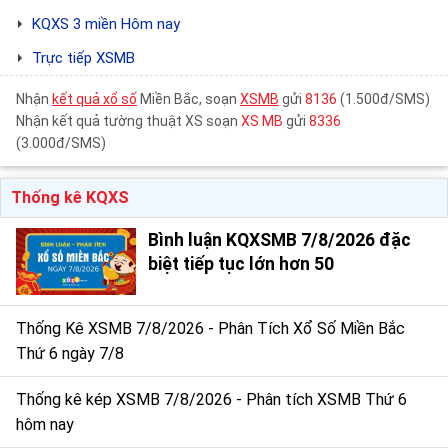
KQXS 3 miền Hôm nay
Trực tiếp XSMB
Nhận
kết quả xổ số
Miền Bắc, soạn
XSMB
gửi
8136
(1.500đ/SMS)
Nhận kết quả tường thuật XS soạn
XS MB
gửi
8336
(3.000đ/SMS)
Thống kê KQXS
Bình luận KQXSMB 7/8/2026 đặc
biệt tiếp tục lớn hơn 50
Thống Kê XSMB 7/8/2026 - Phân Tích Xổ Số Miền Bắc
Thứ 6 ngày 7/8
Thống kê kép XSMB 7/8/2026 - Phân tích XSMB Thứ 6
hôm nay