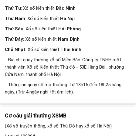
Thứ Tư
: Xổ số kiến thiết
Bắc Ninh
Thứ Năm
: Xổ số kiến thiết
Hà Nội
Thứ Sáu
: Xổ số kiến thiết
Hải Phòng
Thứ Bảy
: Xổ số kiến thiết
Nam Định
Chủ Nhật
: Xổ số kiến thiết
Thái Bình
- Địa chỉ quay thưởng xổ số Miền Bắc: Công ty TNHH một
thành viên Xổ số Kiến thiết Thủ đô - 53E Hàng Bài , phường
Cửa Nam, thành phố Hà Nội
- Thời gian quay số mở thưởng: Từ 18h15 đến 18h25 hàng
ngày. (Trừ 4 ngày nghỉ tết âm lịch).
Cơ cấu giải thưởng XSMB
(Xổ số truyền thống, xổ số Thủ Đô hay xổ số Hà Nội)