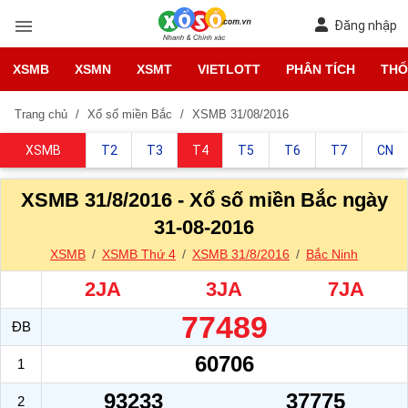
Đăng nhập
XSMB
XSMN
XSMT
VIETLOTT
PHÂN TÍCH
THỐ
Trang chủ
Xổ số miền Bắc
XSMB 31/08/2016
XSMB
T2
T3
T4
T5
T6
T7
CN
XSMB 31/8/2016 - Xổ số miền Bắc ngày
31-08-2016
XSMB
XSMB Thứ 4
XSMB 31/8/2016
Bắc Ninh
2JA
3JA
7JA
77489
ĐB
60706
1
93233
37775
2