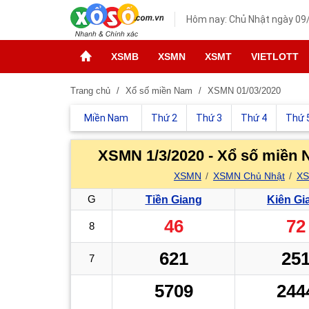
Hôm nay: Chủ Nhật ngày 0
XSMB
XSMN
XSMT
VIETLOTT
Trang chủ
Xổ số miền Nam
XSMN 01/03/2020
Miền Nam
Thứ 2
Thứ 3
Thứ 4
Thứ 
XSMN 1/3/2020 - Xổ số miền 
XSMN
XSMN Chủ Nhật
XS
G
Tiền Giang
Kiên Gi
46
72
8
621
25
7
5709
244