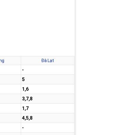
ang
Đà Lạt
-
5
1,6
3,7,8
1,7
4,5,8
-