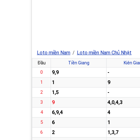
Loto miền Nam
Loto miền Nam Chủ Nhật
Đầu
Tiền Giang
Kiên Gi
0
9,9
-
1
1
9
2
1,5
-
3
9
4,0,4,3
4
6,9,4
4
5
6
1
6
2
1,3,7