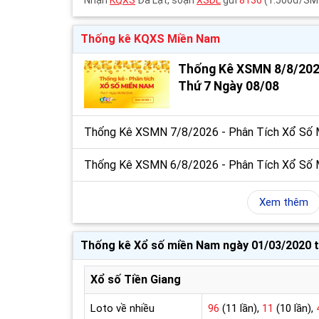
Nhận
KQXS
Đà Lạt, soạn
XSDL
gửi
8136
(1.500đ/SM
Thống kê KQXS Miền Nam
Thống Kê XSMN 8/8/202
Thứ 7 Ngày 08/08
Thống Kê XSMN 7/8/2026 - Phân Tích Xổ Số 
Thống Kê XSMN 6/8/2026 - Phân Tích Xổ Số 
Xem thêm
Thống kê Xổ số miền Nam ngày 01/03/2020 
Xổ số Tiền Giang
Loto về nhiều
96
(11 lần),
11
(10 lần),