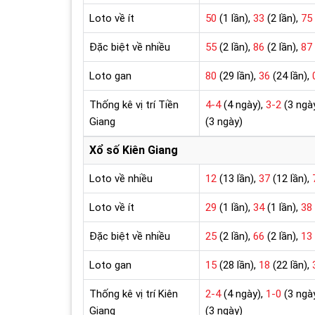
Loto về ít
50
(1 lần),
33
(2 lần),
75
Đặc biệt về nhiều
55
(2 lần),
86
(2 lần),
87
Loto gan
80
(29 lần),
36
(24 lần),
Thống kê vị trí Tiền
4-4
(4 ngày),
3-2
(3 ngà
Giang
(3 ngày)
Xổ số Kiên Giang
Loto về nhiều
12
(13 lần),
37
(12 lần),
Loto về ít
29
(1 lần),
34
(1 lần),
38
Đặc biệt về nhiều
25
(2 lần),
66
(2 lần),
13
Loto gan
15
(28 lần),
18
(22 lần),
Thống kê vị trí Kiên
2-4
(4 ngày),
1-0
(3 ngà
Giang
(3 ngày)