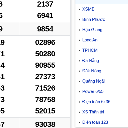
6
2137
XSMB
6
6941
Bình Phước
9
9854
Hậu Giang
Long An
19
02896
TPHCM
71
50280
Đà Nẵng
34
90955
Đắk Nông
61
27373
Quảng Ngãi
63
71526
Power 6/55
73
78758
Điện toán 6x36
95
52015
XS Thần tài
Điện toán 123
67
93038