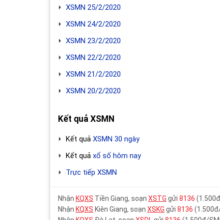
XSMN 25/2/2020
XSMN 24/2/2020
XSMN 23/2/2020
XSMN 22/2/2020
XSMN 21/2/2020
XSMN 20/2/2020
Kết quả XSMN
Kết quả
XSMN 30 ngày
Kết quả
xổ số hôm nay
Trực tiếp XSMN
Nhận
KQXS
Tiền Giang, soạn
XSTG
gửi
8136
(1.500
Nhận
KQXS
Kiên Giang, soạn
XSKG
gửi
8136
(1.500đ