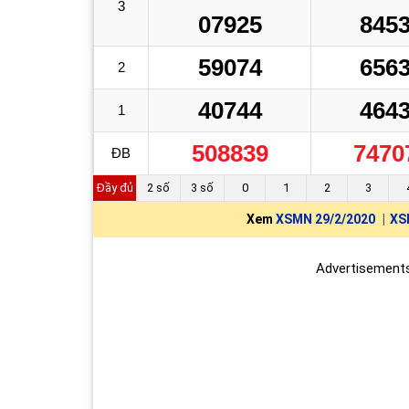
3
07925
845
59074
656
2
40744
464
1
508839
7470
ĐB
Đầy đủ
2 số
3 số
0
1
2
3
Xem
XSMN 29/2/2020
XS
Advertisement