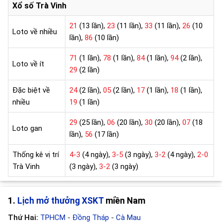
Xổ số Trà Vinh
21
(13 lần),
23
(11 lần),
33
(11 lần),
26
(10
Loto về nhiều
lần),
86
(10 lần)
71
(1 lần),
78
(1 lần),
84
(1 lần),
94
(2 lần),
Loto về ít
29
(2 lần)
Đặc biệt về
24
(2 lần),
05
(2 lần),
17
(1 lần),
18
(1 lần),
nhiều
19
(1 lần)
29
(25 lần),
06
(20 lần),
30
(20 lần),
07
(18
Loto gan
lần),
56
(17 lần)
Thống kê vị trí
4-3
(4 ngày),
3-5
(3 ngày),
3-2
(4 ngày),
2-0
Trà Vinh
(3 ngày),
3-2
(3 ngày)
1.
Lịch mở thưởng XSKT
miền Nam
Thứ Hai:
TPHCM
-
Đồng Tháp
-
Cà Mau