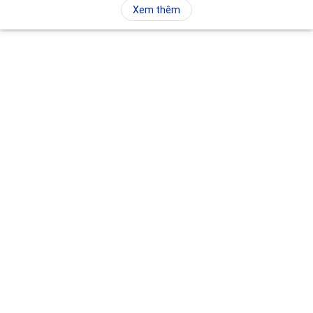
Xem thêm