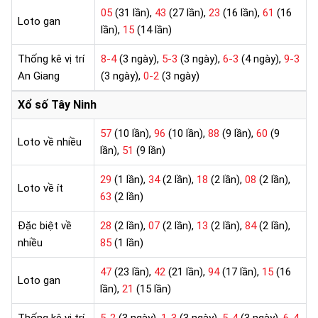
05
(31 lần),
43
(27 lần),
23
(16 lần),
61
(16
Loto gan
lần),
15
(14 lần)
Thống kê vị trí
8-4
(3 ngày),
5-3
(3 ngày),
6-3
(4 ngày),
9-3
An Giang
(3 ngày),
0-2
(3 ngày)
Xổ số Tây Ninh
57
(10 lần),
96
(10 lần),
88
(9 lần),
60
(9
Loto về nhiều
lần),
51
(9 lần)
29
(1 lần),
34
(2 lần),
18
(2 lần),
08
(2 lần),
Loto về ít
63
(2 lần)
Đặc biệt về
28
(2 lần),
07
(2 lần),
13
(2 lần),
84
(2 lần),
nhiều
85
(1 lần)
47
(23 lần),
42
(21 lần),
94
(17 lần),
15
(16
Loto gan
lần),
21
(15 lần)