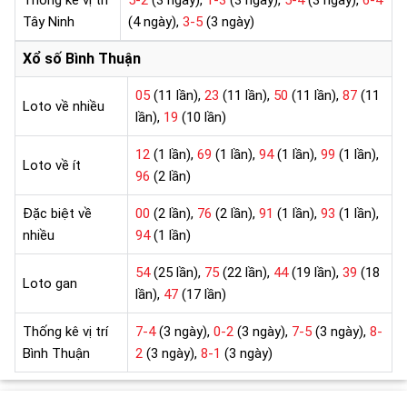
Thống kê vị trí
5-2
(3 ngày),
1-3
(3 ngày),
5-4
(3 ngày),
6-4
Tây Ninh
(4 ngày),
3-5
(3 ngày)
Xổ số Bình Thuận
05
(11 lần),
23
(11 lần),
50
(11 lần),
87
(11
Loto về nhiều
lần),
19
(10 lần)
12
(1 lần),
69
(1 lần),
94
(1 lần),
99
(1 lần),
Loto về ít
96
(2 lần)
Đặc biệt về
00
(2 lần),
76
(2 lần),
91
(1 lần),
93
(1 lần),
nhiều
94
(1 lần)
54
(25 lần),
75
(22 lần),
44
(19 lần),
39
(18
Loto gan
lần),
47
(17 lần)
Thống kê vị trí
7-4
(3 ngày),
0-2
(3 ngày),
7-5
(3 ngày),
8-
Bình Thuận
2
(3 ngày),
8-1
(3 ngày)