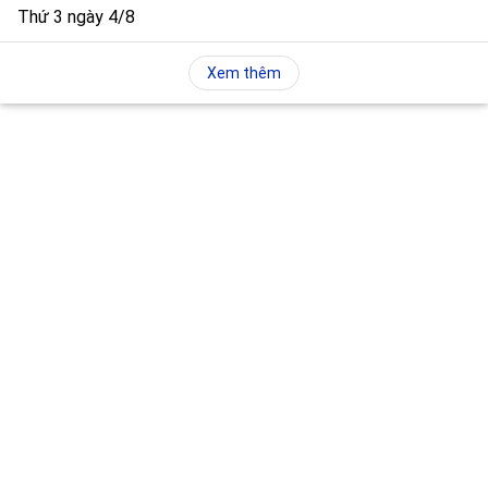
Thứ 3 ngày 4/8
Xem thêm