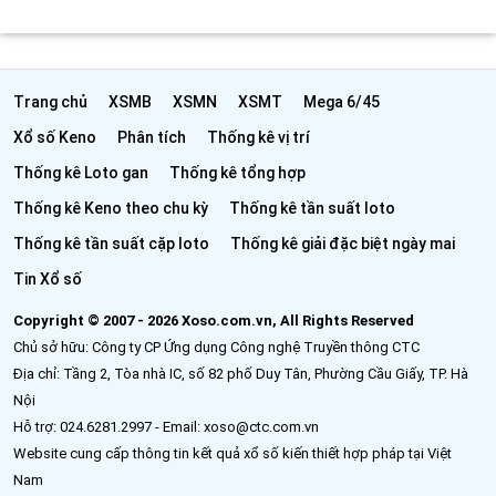
Trang chủ
XSMB
XSMN
XSMT
Mega 6/45
Xổ số Keno
Phân tích
Thống kê vị trí
Thống kê Loto gan
Thống kê tổng hợp
Thống kê Keno theo chu kỳ
Thống kê tần suất loto
Thống kê tần suất cặp loto
Thống kê giải đặc biệt ngày mai
Tin Xổ số
Copyright © 2007 - 2026 Xoso.com.vn, All Rights Reserved
Chủ sở hữu: Công ty CP Ứng dụng Công nghệ Truyền thông CTC
Địa chỉ: Tầng 2, Tòa nhà IC, số 82 phố Duy Tân, Phường Cầu Giấy, TP. Hà
Nội
Hỗ trợ: 024.6281.2997 - Email: xoso@ctc.com.vn
Website cung cấp thông tin kết quả xổ số kiến thiết hợp pháp tại Việt
Nam