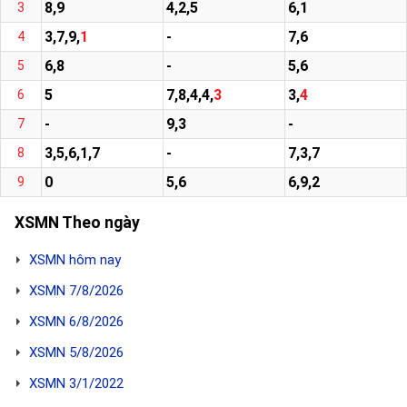
8,9
4,2,5
6,1
3
3,7,9,
1
-
7,6
4
6,8
-
5,6
5
5
7,8,4,4,
3
3,
4
6
-
9,3
-
7
3,5,6,1,7
-
7,3,7
8
0
5,6
6,9,2
9
XSMN Theo ngày
XSMN hôm nay
XSMN 7/8/2026
XSMN 6/8/2026
XSMN 5/8/2026
XSMN 3/1/2022