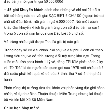
đầu tiên), mỗi giải trị giá 50.000.000đ.
+
45 giải Khuyến khích
dành cho những vé chỉ sai 01 số ở
bất cứ hàng nào so với giải ĐẶC BIỆT 6 CHỮ SỐ (ngoại trừ sai
chữ số đầu tiên), mỗi giải trị giá 6.000.000đ. Nói một cách
khác Giải khuyến khích là giải trúng con số đầu tiên và sai 1
trong 5 con số còn lại của giải Đặc biệt 6 chữ số.
Vé trùng nhiều giải được lĩnh đủ giá trị các giải.
Trong ngày sẽ có đài chính, đài phụ và đài phụ 3 căn cứ theo
lượng tiêu thụ và có tính tương đối tuỳ từng khu vực. Trong
tuần mỗi tỉnh phát hành 1 kỳ vé, riêng TP.HCM phát hành 2 kỳ
vé. Từ “Đài” là do người dân quen gọi sau 1975 mỗi chiều có 3
đài radio phát kết quả xổ số của 3 tỉnh, thứ 7 có 4 tỉnh phát
hành.
Phân vùng thị trường tiêu thụ khác với phân vùng địa giới hành
chính, ví dụ như Bình Thuận thuộc Miền Trung nhưng lại thuộc
bộ vé liên kết Xổ Số Miền Nam.
Chúc bạn May mắn!