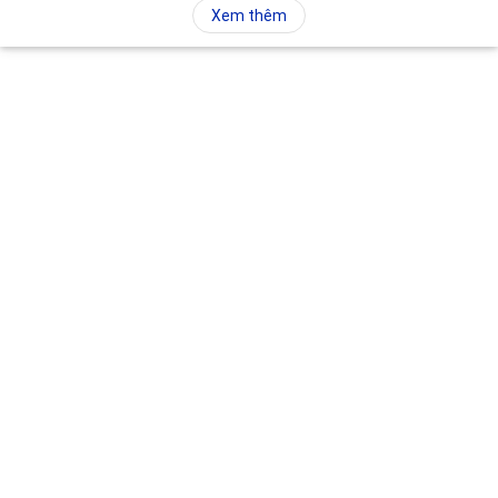
Xem thêm