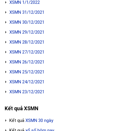
XSMN 1/1/2022
XSMN 31/12/2021
XSMN 30/12/2021
XSMN 29/12/2021
XSMN 28/12/2021
XSMN 27/12/2021
XSMN 26/12/2021
XSMN 25/12/2021
XSMN 24/12/2021
XSMN 23/12/2021
Kết quả XSMN
Kết quả
XSMN 30 ngày
Kết quả
xổ số hôm nay