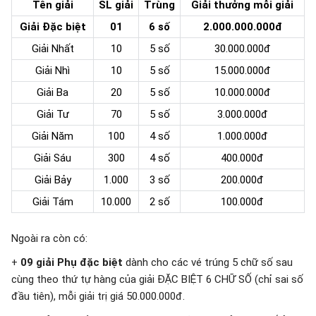
Tên giải
SL giải
Trùng
Giải thưởng mỗi giải
Giải Đặc biệt
01
6 số
2.000.000.000đ
Giải Nhất
10
5 số
30.000.000đ
Giải Nhì
10
5 số
15.000.000đ
Giải Ba
20
5 số
10.000.000đ
Giải Tư
70
5 số
3.000.000đ
Giải Năm
100
4 số
1.000.000đ
Giải Sáu
300
4 số
400.000đ
Giải Bảy
1.000
3 số
200.000đ
Giải Tám
10.000
2 số
100.000đ
Ngoài ra còn có:
+
09 giải Phụ đặc biệt
dành cho các vé trúng 5 chữ số sau
cùng theo thứ tự hàng của giải ĐẶC BIỆT 6 CHỮ SỐ (chỉ sai số
đầu tiên), mỗi giải trị giá 50.000.000đ.