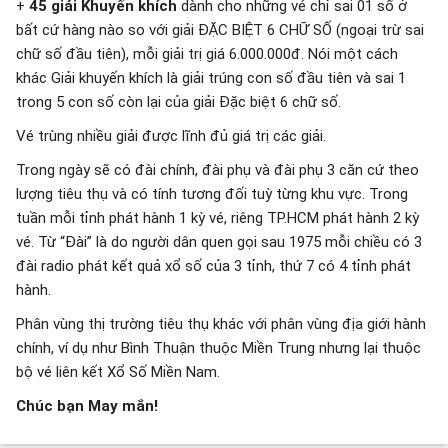
+
45 giải Khuyến khích
dành cho những vé chỉ sai 01 số ở
bất cứ hàng nào so với giải ĐẶC BIỆT 6 CHỮ SỐ (ngoại trừ sai
chữ số đầu tiên), mỗi giải trị giá 6.000.000đ. Nói một cách
khác Giải khuyến khích là giải trúng con số đầu tiên và sai 1
trong 5 con số còn lại của giải Đặc biệt 6 chữ số.
Vé trùng nhiều giải được lĩnh đủ giá trị các giải.
Trong ngày sẽ có đài chính, đài phụ và đài phụ 3 căn cứ theo
lượng tiêu thụ và có tính tương đối tuỳ từng khu vực. Trong
tuần mỗi tỉnh phát hành 1 kỳ vé, riêng TP.HCM phát hành 2 kỳ
vé. Từ “Đài” là do người dân quen gọi sau 1975 mỗi chiều có 3
đài radio phát kết quả xổ số của 3 tỉnh, thứ 7 có 4 tỉnh phát
hành.
Phân vùng thị trường tiêu thụ khác với phân vùng địa giới hành
chính, ví dụ như Bình Thuận thuộc Miền Trung nhưng lại thuộc
bộ vé liên kết Xổ Số Miền Nam.
Chúc bạn May mắn!