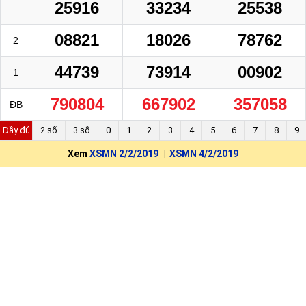
25916
33234
25538
08821
18026
78762
2
44739
73914
00902
1
790804
667902
357058
ĐB
Đầy đủ
2 số
3 số
0
1
2
3
4
5
6
7
8
9
Xem
XSMN 2/2/2019
XSMN 4/2/2019