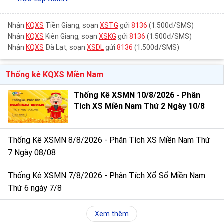
Nhận
KQXS
Tiền Giang, soạn
XSTG
gửi
8136
(1.500đ/SMS)
Nhận
KQXS
Kiên Giang, soạn
XSKG
gửi
8136
(1.500đ/SMS)
Nhận
KQXS
Đà Lạt, soạn
XSDL
gửi
8136
(1.500đ/SMS)
Thống kê KQXS Miền Nam
Thống Kê XSMN 10/8/2026 - Phân
Tích XS Miền Nam Thứ 2 Ngày 10/8
Thống Kê XSMN 8/8/2026 - Phân Tích XS Miền Nam Thứ
7 Ngày 08/08
Thống Kê XSMN 7/8/2026 - Phân Tích Xổ Số Miền Nam
Thứ 6 ngày 7/8
Xem thêm