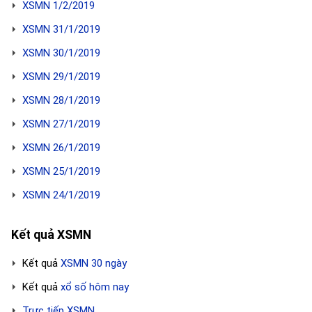
XSMN 1/2/2019
XSMN 31/1/2019
XSMN 30/1/2019
XSMN 29/1/2019
XSMN 28/1/2019
XSMN 27/1/2019
XSMN 26/1/2019
XSMN 25/1/2019
XSMN 24/1/2019
Kết quả XSMN
Kết quả
XSMN 30 ngày
Kết quả
xổ số hôm nay
Trực tiếp XSMN