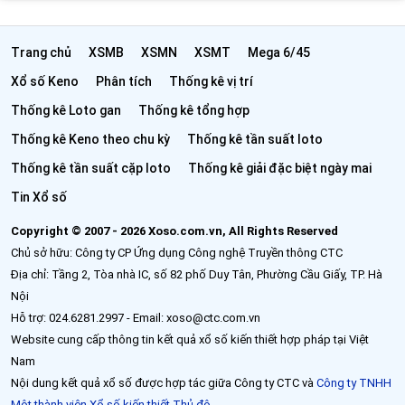
Trang chủ
XSMB
XSMN
XSMT
Mega 6/45
Xổ số Keno
Phân tích
Thống kê vị trí
Thống kê Loto gan
Thống kê tổng hợp
Thống kê Keno theo chu kỳ
Thống kê tần suất loto
Thống kê tần suất cặp loto
Thống kê giải đặc biệt ngày mai
Tin Xổ số
Copyright © 2007 - 2026 Xoso.com.vn, All Rights Reserved
Chủ sở hữu: Công ty CP Ứng dụng Công nghệ Truyền thông CTC
Địa chỉ: Tầng 2, Tòa nhà IC, số 82 phố Duy Tân, Phường Cầu Giấy, TP. Hà
Nội
Hỗ trợ: 024.6281.2997 - Email: xoso@ctc.com.vn
Website cung cấp thông tin kết quả xổ số kiến thiết hợp pháp tại Việt
Nam
Nội dung kết quả xổ số được hợp tác giữa Công ty CTC và
Công ty TNHH
Một thành viên Xổ số kiến thiết Thủ đô
.