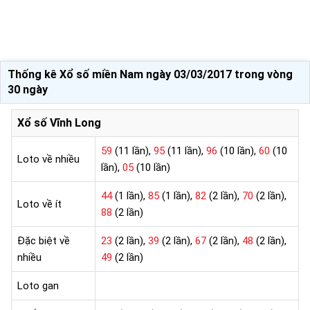
Thống kê Xổ số miền Nam ngày 03/03/2017 trong vòng
30 ngày
Xổ số Vĩnh Long
59
(11 lần),
95
(11 lần),
96
(10 lần),
60
(10
Loto về nhiều
lần),
05
(10 lần)
44
(1 lần),
85
(1 lần),
82
(2 lần),
70
(2 lần),
Loto về ít
88
(2 lần)
Đặc biệt về
23
(2 lần),
39
(2 lần),
67
(2 lần),
48
(2 lần),
nhiều
49
(2 lần)
Loto gan