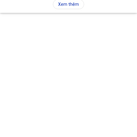
Xem thêm