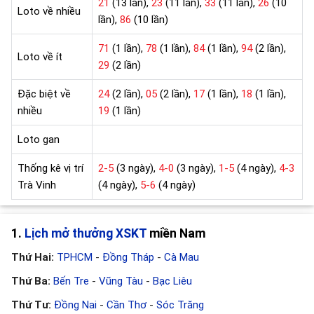
21
(13 lần),
23
(11 lần),
33
(11 lần),
26
(10
Loto về nhiều
lần),
86
(10 lần)
71
(1 lần),
78
(1 lần),
84
(1 lần),
94
(2 lần),
Loto về ít
29
(2 lần)
Đặc biệt về
24
(2 lần),
05
(2 lần),
17
(1 lần),
18
(1 lần),
nhiều
19
(1 lần)
Loto gan
Thống kê vị trí
2-5
(3 ngày),
4-0
(3 ngày),
1-5
(4 ngày),
4-3
Trà Vinh
(4 ngày),
5-6
(4 ngày)
1.
Lịch mở thưởng XSKT
miền Nam
Thứ Hai:
TPHCM
-
Đồng Tháp
-
Cà Mau
Thứ Ba:
Bến Tre
-
Vũng Tàu
-
Bạc Liêu
Thứ Tư:
Đồng Nai
-
Cần Thơ
-
Sóc Trăng