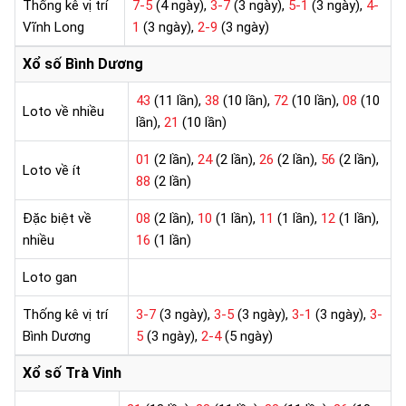
Thống kê vị trí
7-5
(4 ngày),
3-7
(3 ngày),
5-1
(3 ngày),
4-
Vĩnh Long
1
(3 ngày),
2-9
(3 ngày)
Xổ số Bình Dương
43
(11 lần),
38
(10 lần),
72
(10 lần),
08
(10
Loto về nhiều
lần),
21
(10 lần)
01
(2 lần),
24
(2 lần),
26
(2 lần),
56
(2 lần),
Loto về ít
88
(2 lần)
Đặc biệt về
08
(2 lần),
10
(1 lần),
11
(1 lần),
12
(1 lần),
nhiều
16
(1 lần)
Loto gan
Thống kê vị trí
3-7
(3 ngày),
3-5
(3 ngày),
3-1
(3 ngày),
3-
Bình Dương
5
(3 ngày),
2-4
(5 ngày)
Xổ số Trà Vinh