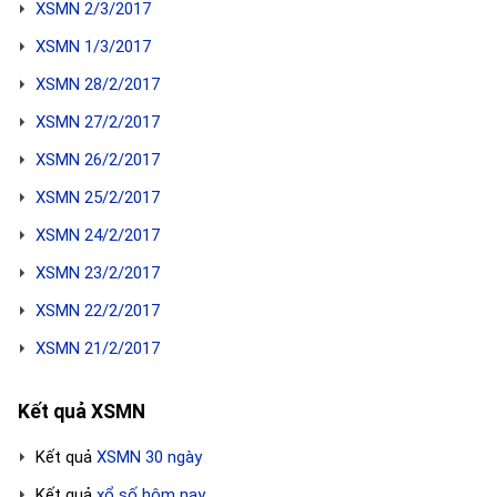
XSMN 2/3/2017
XSMN 1/3/2017
XSMN 28/2/2017
XSMN 27/2/2017
XSMN 26/2/2017
XSMN 25/2/2017
XSMN 24/2/2017
XSMN 23/2/2017
XSMN 22/2/2017
XSMN 21/2/2017
Kết quả XSMN
Kết quả
XSMN 30 ngày
Kết quả
xổ số hôm nay