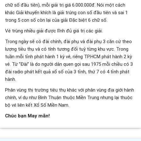
chữ số đầu tiên), mỗi giải trị giá 6.000.000đ. Nói một cách
khác Giải khuyến khích là giải trúng con số đầu tiên và sai 1
trong 5 con số còn lại của giải Đặc biệt 6 chữ số.
Vé trùng nhiều giải được lĩnh đủ giá trị các giải.
Trong ngày sẽ có đài chính, đài phụ và đài phụ 3 căn cứ theo
lượng tiêu thụ và có tính tương đối tuỳ từng khu vực. Trong
tuần mỗi tỉnh phát hành 1 kỳ vé, riêng TP.HCM phát hành 2 kỳ
vé. Từ “Đài” là do người dân quen gọi sau 1975 mỗi chiều có 3
đài radio phát kết quả xổ số của 3 tỉnh, thứ 7 có 4 tỉnh phát
hành.
Phân vùng thị trường tiêu thụ khác với phân vùng địa giới hành
chính, ví dụ như Bình Thuận thuộc Miền Trung nhưng lại thuộc
bộ vé liên kết Xổ Số Miền Nam.
Chúc bạn May mắn!