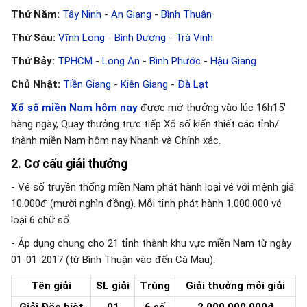
Thứ Năm:
Tây Ninh
-
An Giang
-
Bình Thuận
Thứ Sáu:
Vĩnh Long
-
Bình Dương
-
Trà Vinh
Thứ Bảy:
TPHCM
-
Long An
-
Bình Phước
-
Hậu Giang
Chủ Nhật:
Tiền Giang
-
Kiên Giang
-
Đà Lạt
Xổ số miền Nam hôm nay
được mở thưởng vào lúc 16h15'
hàng ngày, Quay thưởng trực tiếp Xổ số kiến thiết các tỉnh/
thành miền Nam hôm nay Nhanh và Chính xác.
2. Cơ cấu giải thưởng
- Vé số truyền thống miền Nam phát hành loại vé với mệnh giá
10.000đ (mười nghìn đồng). Mỗi tỉnh phát hành 1.000.000 vé
loại 6 chữ số.
- Áp dụng chung cho 21 tỉnh thành khu vực miền Nam từ ngày
01-01-2017 (từ Bình Thuận vào đến Cà Mau).
Tên giải
SL giải
Trùng
Giải thưởng mỗi giải