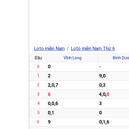
Loto miền Nam
Loto miền Nam Thứ 6
Đầu
Vĩnh Long
Bình Dư
0
0
-
1
2
9,0
2
2,0,7
0,3
3
6
4,0,
0
4
0,0,6
3
5
0,1
0
6
9
0,1,6