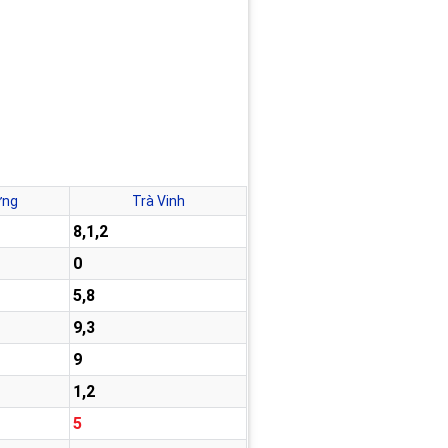
ơng
Trà Vinh
8,1,2
0
5,8
9,3
9
1,2
5