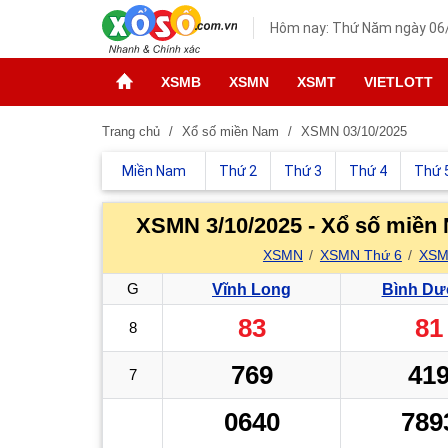
Hôm nay: Thứ Năm ngày 0
XSMB
XSMN
XSMT
VIETLOTT
Trang chủ
Xổ số miền Nam
XSMN 03/10/2025
Miền Nam
Thứ 2
Thứ 3
Thứ 4
Thứ 
XSMN 3/10/2025 - Xổ số miền
XSMN
XSMN Thứ 6
XSM
G
Vĩnh Long
Bình Dư
83
81
8
769
41
7
0640
789