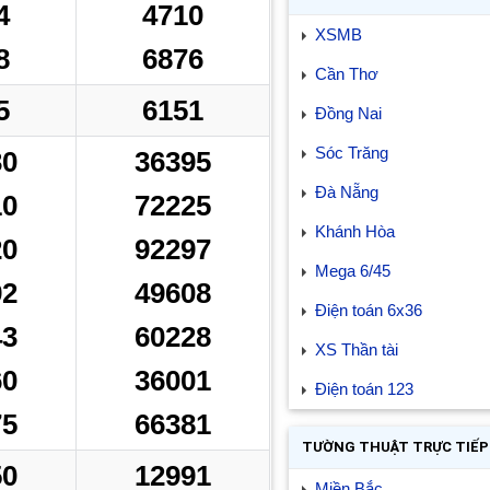
4
4710
XSMB
8
6876
Cần Thơ
5
6151
Đồng Nai
Sóc Trăng
30
36395
Đà Nẵng
10
72225
Khánh Hòa
20
92297
Mega 6/45
92
49608
Điện toán 6x36
43
60228
XS Thần tài
60
36001
Điện toán 123
75
66381
TƯỜNG THUẬT TRỰC TIẾP
50
12991
Miền Bắc