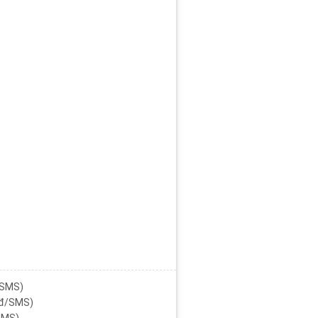
/SMS)
0đ/SMS)