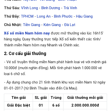
Thứ Sáu:
Vĩnh Long
-
Bình Dương
-
Trà Vinh
Thứ Bảy:
TPHCM
-
Long An
-
Bình Phước
-
Hậu Giang
Chủ Nhật:
Tiền Giang
-
Kiên Giang
-
Đà Lạt
Xổ số miền Nam hôm nay
được mở thưởng vào lúc 16h15'
hàng ngày, Quay thưởng trực tiếp Xổ số kiến thiết các tỉnh/
thành miền Nam hôm nay Nhanh và Chính xác.
2. Cơ cấu giải thưởng
- Vé số truyền thống miền Nam phát hành loại vé với mệnh giá
10.000đ (mười nghìn đồng). Mỗi tỉnh phát hành 1.000.000 vé
loại 6 chữ số.
- Áp dụng chung cho 21 tỉnh thành khu vực miền Nam từ ngày
01-01-2017 (từ Bình Thuận vào đến Cà Mau).
Tên giải
SL giải
Trùng
Giải thưởng mỗi giải
Giải Đặc biệt
01
6 số
2.000.000.000đ