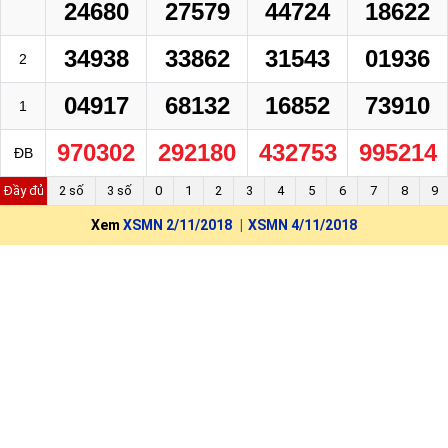
24680
27579
44724
18622
34938
33862
31543
01936
2
04917
68132
16852
73910
1
970302
292180
432753
995214
ĐB
Đầy đủ
2 số
3 số
0
1
2
3
4
5
6
7
8
9
Xem
XSMN 2/11/2018
XSMN 4/11/2018