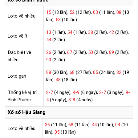
15
(13 lần),
52
(12 lần),
03
(11 lần),
08
(10
Loto về nhiều
lần),
53
(10 lần)
13
(1 lần),
54
(1 lần),
38
(2 lần),
42
(2 lần),
Loto về ít
44
(2 lần)
Đặc biệt về
26
(2 lần),
67
(2 lần),
50
(2 lần),
89
(2 lần),
nhiều
90
(2 lần)
88
(30 lần),
68
(27 lần),
05
(24 lần),
82
(19
Loto gan
lần),
48
(18 lần)
Thống kê vị trí
8-7
(4 ngày),
4-9
(6 ngày),
2-7
(3 ngày),
9-
Bình Phước
4
(5 ngày),
8-8
(4 ngày)
Xổ số Hậu Giang
36
(11 lần),
68
(11 lần),
44
(10 lần),
04
(10
Loto về nhiều
lần),
05
(10 lần)