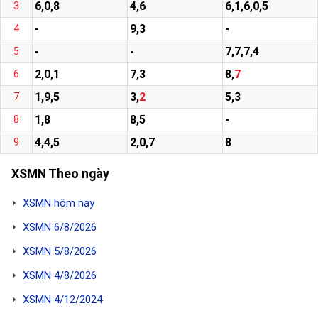
6,0,8
4,6
6,1,6,0,5
3
-
9,3
-
4
-
-
7,7,7,4
5
2,0,1
7,3
8,
7
6
1,9,5
3,
2
5,3
7
1,8
8,5
-
8
4,4,5
2,0,7
8
9
XSMN Theo ngày
XSMN hôm nay
XSMN 6/8/2026
XSMN 5/8/2026
XSMN 4/8/2026
XSMN 4/12/2024