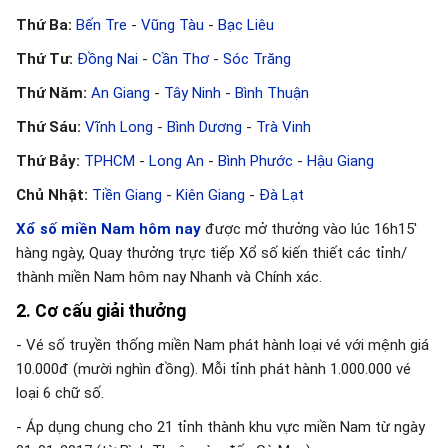
Thứ Ba:
Bến Tre
-
Vũng Tàu
-
Bạc Liêu
Thứ Tư:
Đồng Nai
-
Cần Thơ
-
Sóc Trăng
Thứ Năm:
An Giang
-
Tây Ninh
-
Bình Thuận
Thứ Sáu:
Vĩnh Long
-
Bình Dương
-
Trà Vinh
Thứ Bảy:
TPHCM
-
Long An
-
Bình Phước
-
Hậu Giang
Chủ Nhật:
Tiền Giang
-
Kiên Giang
-
Đà Lạt
Xổ số miền Nam hôm nay
được mở thưởng vào lúc 16h15'
hàng ngày, Quay thưởng trực tiếp Xổ số kiến thiết các tỉnh/
thành miền Nam hôm nay Nhanh và Chính xác.
2. Cơ cấu giải thưởng
- Vé số truyền thống miền Nam phát hành loại vé với mệnh giá
10.000đ (mười nghìn đồng). Mỗi tỉnh phát hành 1.000.000 vé
loại 6 chữ số.
- Áp dụng chung cho 21 tỉnh thành khu vực miền Nam từ ngày