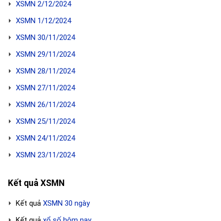
XSMN 2/12/2024
XSMN 1/12/2024
XSMN 30/11/2024
XSMN 29/11/2024
XSMN 28/11/2024
XSMN 27/11/2024
XSMN 26/11/2024
XSMN 25/11/2024
XSMN 24/11/2024
XSMN 23/11/2024
Kết quả XSMN
Kết quả
XSMN 30 ngày
Kết quả
xổ số hôm nay