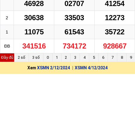
46928
02707
41254
30638
33503
12273
2
11075
61543
35722
1
341516
734172
928667
ĐB
Đầy đủ
2 số
3 số
0
1
2
3
4
5
6
7
8
9
Xem
XSMN 2/12/2024
XSMN 4/12/2024