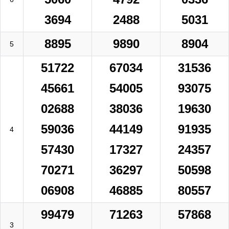
3694
2488
5031
8895
9890
8904
5
51722
67034
31536
45661
54005
93075
02688
38036
19630
59036
44149
91935
4
57430
17327
24357
70271
36297
50598
06908
46885
80557
99479
71263
57868
3