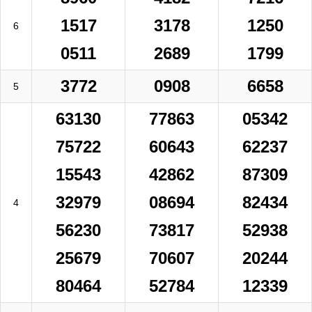
1517
3178
1250
6
0511
2689
1799
3772
0908
6658
5
63130
77863
05342
75722
60643
62237
15543
42862
87309
32979
08694
82434
4
56230
73817
52938
25679
70607
20244
80464
52784
12339