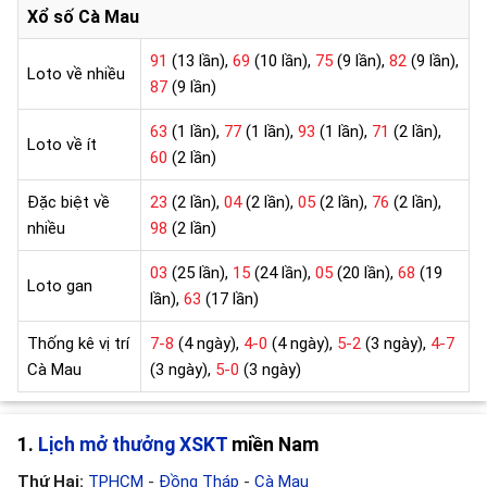
Xổ số Cà Mau
91
(13 lần),
69
(10 lần),
75
(9 lần),
82
(9 lần),
Loto về nhiều
87
(9 lần)
63
(1 lần),
77
(1 lần),
93
(1 lần),
71
(2 lần),
Loto về ít
60
(2 lần)
Đặc biệt về
23
(2 lần),
04
(2 lần),
05
(2 lần),
76
(2 lần),
nhiều
98
(2 lần)
03
(25 lần),
15
(24 lần),
05
(20 lần),
68
(19
Loto gan
lần),
63
(17 lần)
Thống kê vị trí
7-8
(4 ngày),
4-0
(4 ngày),
5-2
(3 ngày),
4-7
Cà Mau
(3 ngày),
5-0
(3 ngày)
1.
Lịch mở thưởng XSKT
miền Nam
Thứ Hai:
TPHCM
-
Đồng Tháp
-
Cà Mau