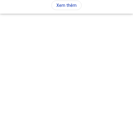
Xem thêm