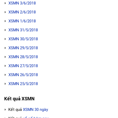
XSMN 3/6/2018
XSMN 2/6/2018
XSMN 1/6/2018
XSMN 31/5/2018
XSMN 30/5/2018
XSMN 29/5/2018
XSMN 28/5/2018
XSMN 27/5/2018
XSMN 26/5/2018
XSMN 25/5/2018
Kết quả XSMN
Kết quả
XSMN 30 ngày