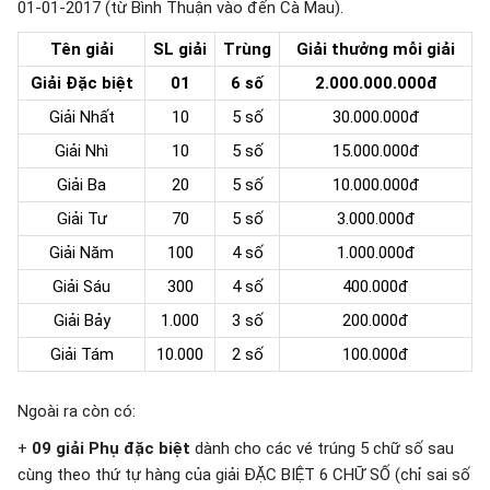
01-01-2017 (từ Bình Thuận vào đến Cà Mau).
Tên giải
SL giải
Trùng
Giải thưởng mỗi giải
Giải Đặc biệt
01
6 số
2.000.000.000đ
Giải Nhất
10
5 số
30.000.000đ
Giải Nhì
10
5 số
15.000.000đ
Giải Ba
20
5 số
10.000.000đ
Giải Tư
70
5 số
3.000.000đ
Giải Năm
100
4 số
1.000.000đ
Giải Sáu
300
4 số
400.000đ
Giải Bảy
1.000
3 số
200.000đ
Giải Tám
10.000
2 số
100.000đ
Ngoài ra còn có:
+
09 giải Phụ đặc biệt
dành cho các vé trúng 5 chữ số sau
cùng theo thứ tự hàng của giải ĐẶC BIỆT 6 CHỮ SỐ (chỉ sai số