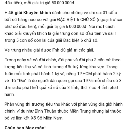
đầu tiên), mỗi giải trị giá 50.000.000đ.
+
45 giải Khuyến khích
dành cho những vé chỉ sai 01 số ở
bất cứ hàng nào so với giải ĐẶC BIỆT 6 CHỮ SỐ (ngoại trừ sai
chữ số đầu tiên), mỗi giải trị giá 6.000.000đ. Nói một cách
khác Giải khuyến khích là giải trúng con số đầu tiên và sai 1
trong 5 con số còn lại của giải Đặc biệt 6 chữ số.
Vé trùng nhiều giải được lĩnh đủ giá trị các giải.
Trong ngày sẽ có đài chính, đài phụ và đài phụ 3 căn cứ theo
lượng tiêu thụ và có tính tương đối tuỳ từng khu vực. Trong
tuần mỗi tỉnh phát hành 1 kỳ vé, riêng TP.HCM phát hành 2 kỳ
vé. Từ “Đài” là do người dân quen gọi sau 1975 mỗi chiều có 3
đài radio phát kết quả xổ số của 3 tỉnh, thứ 7 có 4 tỉnh phát
hành.
Phân vùng thị trường tiêu thụ khác với phân vùng địa giới hành
chính, ví dụ như Bình Thuận thuộc Miền Trung nhưng lại thuộc
bộ vé liên kết Xổ Số Miền Nam.
Chúc bạn May mắn!