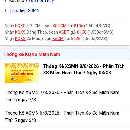
Kết quả
xổ số hôm nay
Trực tiếp XSMN
Nhận
KQXS
TPHCM, soạn
XSHCM
gửi
8136
(1.500đ/SMS)
Nhận
KQXS
Đồng Tháp, soạn
XSDT
gửi
8136
(1.500đ/SMS)
Nhận
KQXS
Cà Mau, soạn
XSCM
gửi
8136
(1.500đ/SMS)
Thống kê KQXS Miền Nam
Thống Kê XSMN 8/8/2026 - Phân Tích
XS Miền Nam Thứ 7 Ngày 08/08
Thống Kê XSMN 7/8/2026 - Phân Tích Xổ Số Miền Nam
Thứ 6 ngày 7/8
Thống Kê XSMN 6/8/2026 - Phân Tích Xổ Số Miền Nam
Thứ 5 ngày 6/8