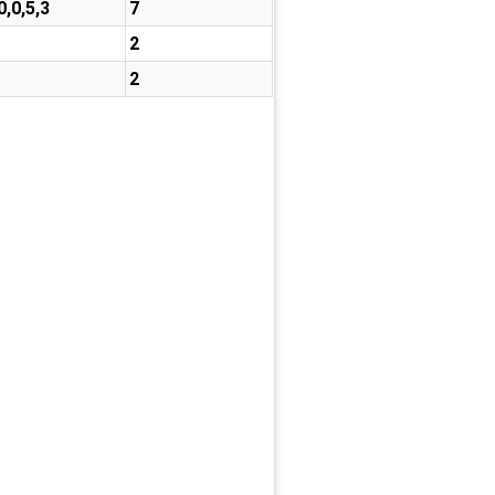
0,0,5,3
7
2
2