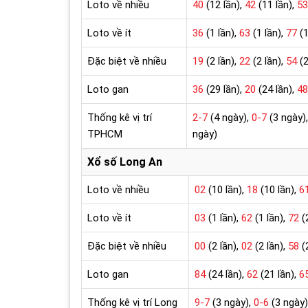
Loto về nhiều
40
(12 lần),
42
(11 lần),
53
Loto về ít
36
(1 lần),
63
(1 lần),
77
(1
Đặc biệt về nhiều
19
(2 lần),
22
(2 lần),
54
(2
Loto gan
36
(29 lần),
20
(24 lần),
48
Thống kê vị trí
2-7
(4 ngày),
0-7
(3 ngày)
TPHCM
ngày)
Xổ số Long An
Loto về nhiều
02
(10 lần),
18
(10 lần),
6
Loto về ít
03
(1 lần),
62
(1 lần),
72
(2
Đặc biệt về nhiều
00
(2 lần),
02
(2 lần),
58
(2
Loto gan
84
(24 lần),
62
(21 lần),
6
Thống kê vị trí Long
9-7
(3 ngày),
0-6
(3 ngày)