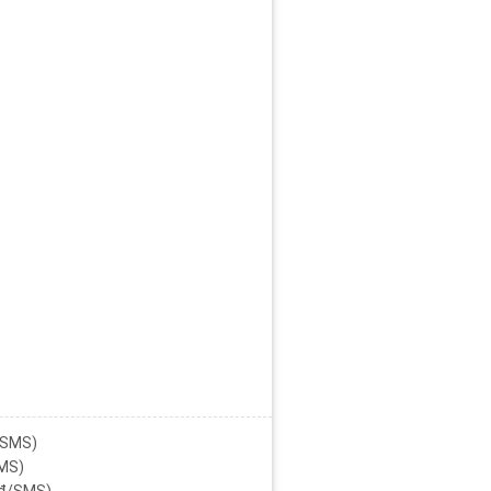
/SMS)
MS)