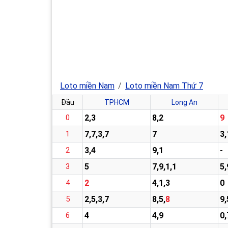
Loto miền Nam
Loto miền Nam Thứ 7
Đầu
TPHCM
Long An
0
2,3
8,2
9
1
7,7,3,7
7
3,
2
3,4
9,1
-
3
5
7,9,1,1
5,
4
2
4,1,3
0
5
2,5,3,7
8,5,
8
9,
6
4
4,9
0,