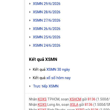
XSMN 29/6/2026
XSMN 28/6/2026
XSMN 27/6/2026
XSMN 26/6/2026
XSMN 25/6/2026
XSMN 24/6/2026
Kết quả XSMN
Kết quả
XSMN 30 ngày
Kết quả
xổ số hôm nay
Trực tiếp XSMN
Nhận
KQXS
TPHCM, soạn
XSHCM
gửi
8136
(1.500đ
Nhận
KQXS
Long An, soạn
XSLA
gửi
8136
(1.500đ/S