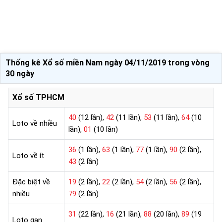
Thống kê Xổ số miền Nam ngày 04/11/2019 trong vòng
30 ngày
Xổ số TPHCM
40
(12 lần),
42
(11 lần),
53
(11 lần),
64
(10
Loto về nhiều
lần),
01
(10 lần)
36
(1 lần),
63
(1 lần),
77
(1 lần),
90
(2 lần),
Loto về ít
43
(2 lần)
Đặc biệt về
19
(2 lần),
22
(2 lần),
54
(2 lần),
56
(2 lần),
nhiều
79
(2 lần)
31
(22 lần),
16
(21 lần),
88
(20 lần),
89
(19
Loto gan