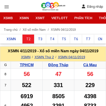
Đăng nhập
XSMB
XSMN
XSMT
VIETLOTT
PHÂN TÍCH
THỐ
Trang chủ
Xổ số miền Nam
XSMN 04/11/2019
XSMN
T2
T3
T4
T5
T6
T7
CN
XSMN 4/11/2019 - Xổ số miền Nam ngày 04/11/2019
XSMN
XSMN Thứ 2
XSMN 04/11/2019
G
TPHCM
Đồng Tháp
Cà Mau
56
47
56
8
522
331
229
7
6919
8505
4398
4952
3291
8733
6