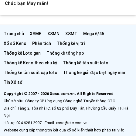
Chúc bạn May mắn!
Trang chủ
XSMB
XSMN
XSMT
Mega 6/45
Xổ số Keno
Phân tích
Thống kê vị trí
Thống kê Loto gan
Thống kê tổng hợp
Thống kê Keno theo chu kỳ
Thống kê tần suất loto
Thống kê tần suất cặp loto
Thống kê giải đặc biệt ngày mai
Tin Xổ số
Copyright © 2007 - 2026 Xoso.com.vn, All Rights Reserved
Chủ sở hữu: Công ty CP Ứng dụng Công nghệ Truyền thông CTC
Địa chỉ: Tầng 2, Tòa nhà IC, số 82 phố Duy Tân, Phường Cầu Giấy, TP. Hà
Nội
Hỗ trợ: 024.6281.2997 - Email: xoso@ctc.com.vn
Website cung cấp thông tin kết quả xổ số kiến thiết hợp pháp tại Việt