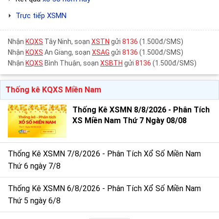
Trực tiếp XSMN
Nhận
KQXS
Tây Ninh, soạn
XSTN
gửi
8136
(1.500đ/SMS)
Nhận
KQXS
An Giang, soạn
XSAG
gửi
8136
(1.500đ/SMS)
Nhận
KQXS
Bình Thuận, soạn
XSBTH
gửi
8136
(1.500đ/SMS)
Thống kê KQXS Miền Nam
Thống Kê XSMN 8/8/2026 - Phân Tích
XS Miền Nam Thứ 7 Ngày 08/08
Thống Kê XSMN 7/8/2026 - Phân Tích Xổ Số Miền Nam
Thứ 6 ngày 7/8
Thống Kê XSMN 6/8/2026 - Phân Tích Xổ Số Miền Nam
Thứ 5 ngày 6/8