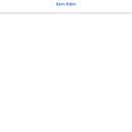
Xem thêm