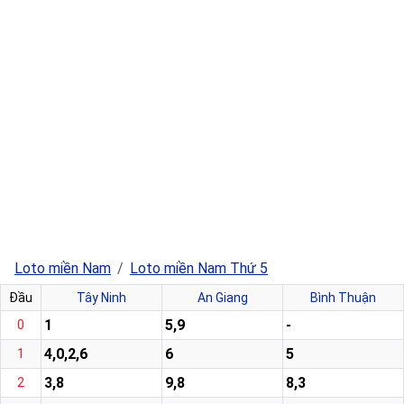
Loto miền Nam
Loto miền Nam Thứ 5
Đầu
Tây Ninh
An Giang
Bình Thuận
1
5,9
-
0
4,0,2,6
6
5
1
3,8
9,8
8,3
2