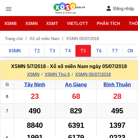
Đăng nhập
XSMB
XSMN
XSMT
VIETLOTT
PHÂN TÍCH
THỐ
Trang chủ
Xổ số miền Nam
XSMN 05/07/2018
XSMN
T2
T3
T4
T5
T6
T7
CN
XSMN 5/7/2018 - Xổ số miền Nam ngày 05/07/2018
XSMN
XSMN Thứ 5
XSMN 05/07/2018
G
Tây Ninh
An Giang
Bình Thuận
23
68
28
8
490
829
495
7
8840
6391
1397
1991
6179
0223
6