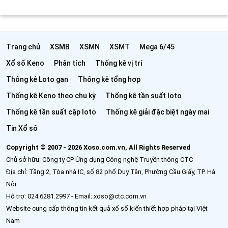
Trang chủ
XSMB
XSMN
XSMT
Mega 6/45
Xổ số Keno
Phân tích
Thống kê vị trí
Thống kê Loto gan
Thống kê tổng hợp
Thống kê Keno theo chu kỳ
Thống kê tần suất loto
Thống kê tần suất cặp loto
Thống kê giải đặc biệt ngày mai
Tin Xổ số
Copyright © 2007 - 2026 Xoso.com.vn, All Rights Reserved
Chủ sở hữu: Công ty CP Ứng dụng Công nghệ Truyền thông CTC
Địa chỉ: Tầng 2, Tòa nhà IC, số 82 phố Duy Tân, Phường Cầu Giấy, TP. Hà
Nội
Hỗ trợ: 024.6281.2997 - Email: xoso@ctc.com.vn
Website cung cấp thông tin kết quả xổ số kiến thiết hợp pháp tại Việt
Nam