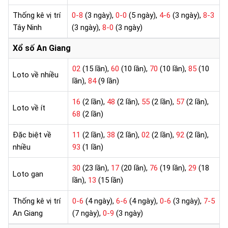
Thống kê vị trí
0-8
(3 ngày),
0-0
(5 ngày),
4-6
(3 ngày),
8-3
Tây Ninh
(3 ngày),
8-0
(3 ngày)
Xổ số An Giang
02
(15 lần),
60
(10 lần),
70
(10 lần),
85
(10
Loto về nhiều
lần),
84
(9 lần)
16
(2 lần),
48
(2 lần),
55
(2 lần),
57
(2 lần),
Loto về ít
68
(2 lần)
Đặc biệt về
11
(2 lần),
38
(2 lần),
02
(2 lần),
92
(2 lần),
nhiều
93
(1 lần)
30
(23 lần),
17
(20 lần),
76
(19 lần),
29
(18
Loto gan
lần),
13
(15 lần)
Thống kê vị trí
0-6
(4 ngày),
6-6
(4 ngày),
0-6
(3 ngày),
7-5
An Giang
(7 ngày),
0-9
(3 ngày)