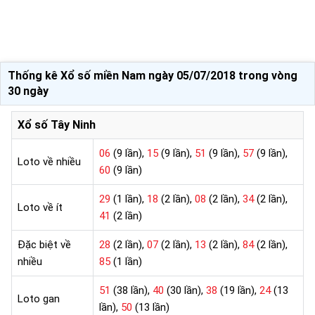
Thống kê Xổ số miền Nam ngày 05/07/2018 trong vòng
30 ngày
Xổ số Tây Ninh
06
(9 lần),
15
(9 lần),
51
(9 lần),
57
(9 lần),
Loto về nhiều
60
(9 lần)
29
(1 lần),
18
(2 lần),
08
(2 lần),
34
(2 lần),
Loto về ít
41
(2 lần)
Đặc biệt về
28
(2 lần),
07
(2 lần),
13
(2 lần),
84
(2 lần),
nhiều
85
(1 lần)
51
(38 lần),
40
(30 lần),
38
(19 lần),
24
(13
Loto gan
lần),
50
(13 lần)