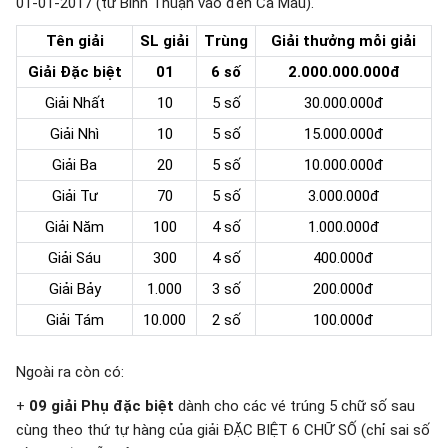
01-01-2017 (từ Bình Thuận vào đến Cà Mau).
Tên giải
SL giải
Trùng
Giải thưởng mỗi giải
Giải Đặc biệt
01
6 số
2.000.000.000đ
Giải Nhất
10
5 số
30.000.000đ
Giải Nhì
10
5 số
15.000.000đ
Giải Ba
20
5 số
10.000.000đ
Giải Tư
70
5 số
3.000.000đ
Giải Năm
100
4 số
1.000.000đ
Giải Sáu
300
4 số
400.000đ
Giải Bảy
1.000
3 số
200.000đ
Giải Tám
10.000
2 số
100.000đ
Ngoài ra còn có:
+
09 giải Phụ đặc biệt
dành cho các vé trúng 5 chữ số sau
cùng theo thứ tự hàng của giải ĐẶC BIỆT 6 CHỮ SỐ (chỉ sai số