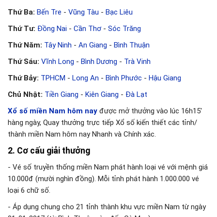
Thứ Ba:
Bến Tre
-
Vũng Tàu
-
Bạc Liêu
Thứ Tư:
Đồng Nai
-
Cần Thơ
-
Sóc Trăng
Thứ Năm:
Tây Ninh
-
An Giang
-
Bình Thuận
Thứ Sáu:
Vĩnh Long
-
Bình Dương
-
Trà Vinh
Thứ Bảy:
TPHCM
-
Long An
-
Bình Phước
-
Hậu Giang
Chủ Nhật:
Tiền Giang
-
Kiên Giang
-
Đà Lạt
Xổ số miền Nam hôm nay
được mở thưởng vào lúc 16h15'
hàng ngày, Quay thưởng trực tiếp Xổ số kiến thiết các tỉnh/
thành miền Nam hôm nay Nhanh và Chính xác.
2. Cơ cấu giải thưởng
- Vé số truyền thống miền Nam phát hành loại vé với mệnh giá
10.000đ (mười nghìn đồng). Mỗi tỉnh phát hành 1.000.000 vé
loại 6 chữ số.
- Áp dụng chung cho 21 tỉnh thành khu vực miền Nam từ ngày