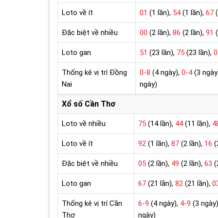
Loto về ít
01
(1 lần),
54
(1 lần),
67
(
Đặc biệt về nhiều
00
(2 lần),
86
(2 lần),
91
(
Loto gan
51
(23 lần),
75
(23 lần),
0
Thống kê vị trí Đồng
0-8
(4 ngày),
0-4
(3 ngày
Nai
ngày)
Xổ số Cần Thơ
Loto về nhiều
75
(14 lần),
44
(11 lần),
4
Loto về ít
92
(1 lần),
87
(2 lần),
16
(
Đặc biệt về nhiều
05
(2 lần),
49
(2 lần),
63
(
Loto gan
67
(21 lần),
82
(21 lần),
0
Thống kê vị trí Cần
6-9
(4 ngày),
4-9
(3 ngày
Thơ
ngày)