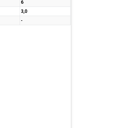
6
3,0
-