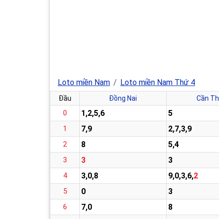
Loto miền Nam
Loto miền Nam Thứ 4
Đầu
Đồng Nai
Cần T
0
1,2,5,6
5
1
7,9
2,7,3,9
2
8
5,4
3
3
3
4
3,0,8
9,0,3,6,
2
5
0
3
6
7,0
8