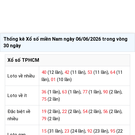
Thống kê Xổ số miền Nam ngày 06/06/2026 trong vòng
30 ngày
Xổ số TPHCM
40
(12 lần),
42
(11 lần),
53
(11 lần),
64
(11
Loto về nhiều
lần),
01
(10 lần)
36
(1 lần),
63
(1 lần),
77
(1 lần),
90
(2 lần),
Loto về ít
75
(2 lần)
Đặc biệt về
19
(2 lần),
22
(2 lần),
54
(2 lần),
56
(2 lần),
nhiều
79
(2 lần)
15
(31 lần),
23
(24 lần),
92
(23 lần),
95
(22
Loto gan