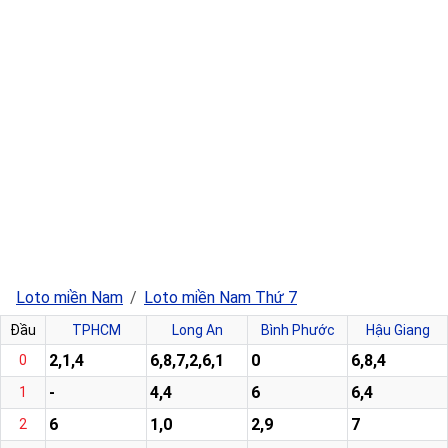
Loto miền Nam
Loto miền Nam Thứ 7
Đầu
TPHCM
Long An
Bình Phước
Hậu Giang
2,1,4
6,8,7,2,6,1
0
6,8,4
0
-
4,4
6
6,4
1
6
1,0
2,9
7
2