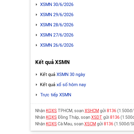
XSMN 30/6/2026
XSMN 29/6/2026
XSMN 28/6/2026
XSMN 27/6/2026
XSMN 26/6/2026
Kết quả XSMN
Kết quả
XSMN 30 ngày
Kết quả
xổ số hôm nay
Trực tiếp XSMN
Nhận
KQXS
TPHCM, soạn
XSHCM
gửi
8136
(1.500đ
Nhận
KQXS
Đồng Tháp, soạn
XSDT
gửi
8136
(1.500
Nhận
KQXS
Cà Mau, soạn
XSCM
gửi
8136
(1.500đ/