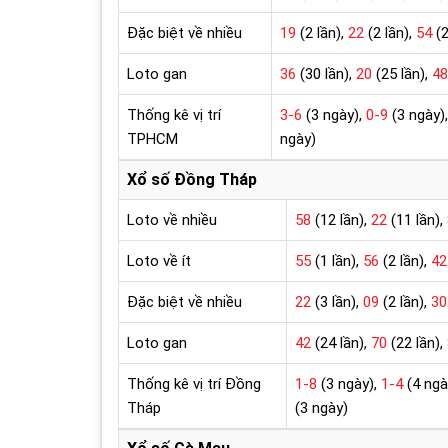
Đặc biệt về nhiều
19
(2 lần),
22
(2 lần),
54
(2
Loto gan
36
(30 lần),
20
(25 lần),
48
Thống kê vị trí
3-6
(3 ngày),
0-9
(3 ngày)
TPHCM
ngày)
Xổ số Đồng Tháp
Loto về nhiều
58
(12 lần),
22
(11 lần),
Loto về ít
55
(1 lần),
56
(2 lần),
42
Đặc biệt về nhiều
22
(3 lần),
09
(2 lần),
30
Loto gan
42
(24 lần),
70
(22 lần),
Thống kê vị trí Đồng
1-8
(3 ngày),
1-4
(4 ngà
Tháp
(3 ngày)