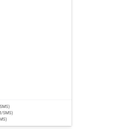
/SMS)
đ/SMS)
SMS)