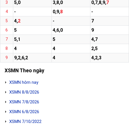
5,0
3,8,0
0,7,8,9,
7
3
-
0,9,
8
-
4
4,
2
-
7
5
5
4,6,0
9
6
5,1
5
4,7
7
4
4
2,5
8
9,2,6,2
4
4,2,3
9
XSMN Theo ngày
XSMN hôm nay
XSMN 8/8/2026
XSMN 7/8/2026
XSMN 6/8/2026
XSMN 7/10/2022