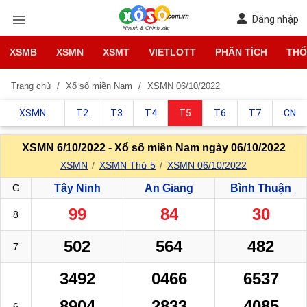
Đăng nhập
XSMB
XSMN
XSMT
VIETLOTT
PHÂN TÍCH
THỐ
Trang chủ
Xổ số miền Nam
XSMN 06/10/2022
XSMN
T2
T3
T4
T5
T6
T7
CN
XSMN 6/10/2022 - Xổ số miền Nam ngày 06/10/2022
XSMN
XSMN Thứ 5
XSMN 06/10/2022
G
Tây Ninh
An Giang
Bình Thuận
99
84
30
8
502
564
482
7
3492
0466
6537
8904
2833
4085
6