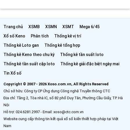
Trang chủ
XSMB
XSMN
XSMT
Mega 6/45
Xổ số Keno
Phân tích
Thống kê vị trí
Thống kê Loto gan
Thống kê tổng hợp
Thống kê Keno theo chu kỳ
Thống kê tần suất loto
Thống kê tần suất cặp loto
Thống kê giải đặc biệt ngày mai
Tin Xổ số
Copyright © 2007 - 2026 Xoso.com.vn, All Rights Reserved
Chủ sở hữu: Công ty CP Ứng dụng Công nghệ Truyền thông CTC
Địa chỉ: Tầng 2, Tòa nhà IC, số 82 phố Duy Tân, Phường Cầu Giấy, TP. Hà
Nội
Hỗ trợ: 024.6281.2997 - Email: xoso@ctc.com.vn
Website cung cấp thông tin kết quả xổ số kiến thiết hợp pháp tại Việt
Nam