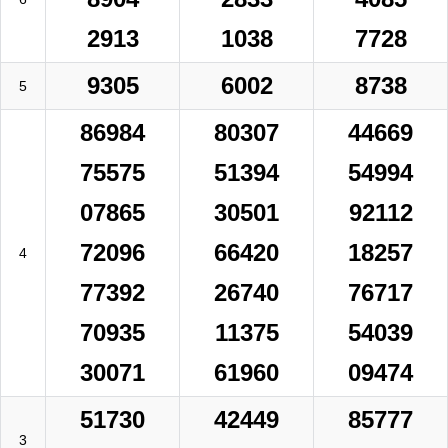
2913
1038
7728
9305
6002
8738
5
86984
80307
44669
75575
51394
54994
07865
30501
92112
72096
66420
18257
4
77392
26740
76717
70935
11375
54039
30071
61960
09474
51730
42449
85777
3