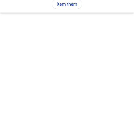
Xem thêm