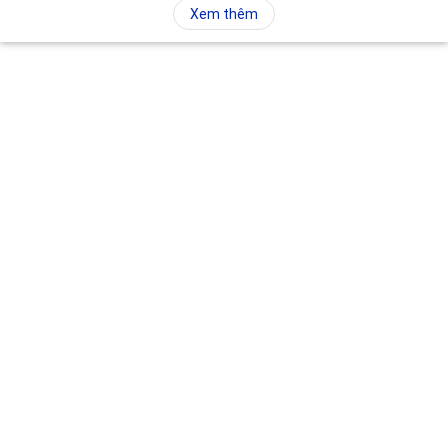
Xem thêm