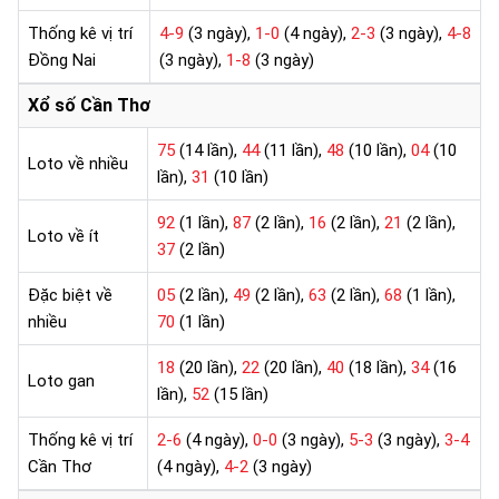
Thống kê vị trí
4-9
(3 ngày),
1-0
(4 ngày),
2-3
(3 ngày),
4-8
Đồng Nai
(3 ngày),
1-8
(3 ngày)
Xổ số Cần Thơ
75
(14 lần),
44
(11 lần),
48
(10 lần),
04
(10
Loto về nhiều
lần),
31
(10 lần)
92
(1 lần),
87
(2 lần),
16
(2 lần),
21
(2 lần),
Loto về ít
37
(2 lần)
Đặc biệt về
05
(2 lần),
49
(2 lần),
63
(2 lần),
68
(1 lần),
nhiều
70
(1 lần)
18
(20 lần),
22
(20 lần),
40
(18 lần),
34
(16
Loto gan
lần),
52
(15 lần)
Thống kê vị trí
2-6
(4 ngày),
0-0
(3 ngày),
5-3
(3 ngày),
3-4
Cần Thơ
(4 ngày),
4-2
(3 ngày)