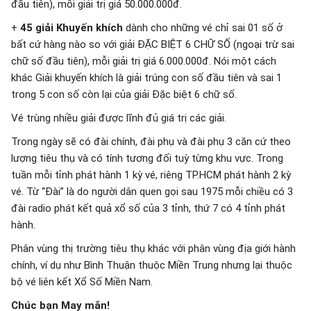
đầu tiên), mỗi giải trị giá 50.000.000đ.
+
45 giải Khuyến khích
dành cho những vé chỉ sai 01 số ở
bất cứ hàng nào so với giải ĐẶC BIỆT 6 CHỮ SỐ (ngoại trừ sai
chữ số đầu tiên), mỗi giải trị giá 6.000.000đ. Nói một cách
khác Giải khuyến khích là giải trúng con số đầu tiên và sai 1
trong 5 con số còn lại của giải Đặc biệt 6 chữ số.
Vé trùng nhiều giải được lĩnh đủ giá trị các giải.
Trong ngày sẽ có đài chính, đài phụ và đài phụ 3 căn cứ theo
lượng tiêu thụ và có tính tương đối tuỳ từng khu vực. Trong
tuần mỗi tỉnh phát hành 1 kỳ vé, riêng TP.HCM phát hành 2 kỳ
vé. Từ “Đài” là do người dân quen gọi sau 1975 mỗi chiều có 3
đài radio phát kết quả xổ số của 3 tỉnh, thứ 7 có 4 tỉnh phát
hành.
Phân vùng thị trường tiêu thụ khác với phân vùng địa giới hành
chính, ví dụ như Bình Thuận thuộc Miền Trung nhưng lại thuộc
bộ vé liên kết Xổ Số Miền Nam.
Chúc bạn May mắn!