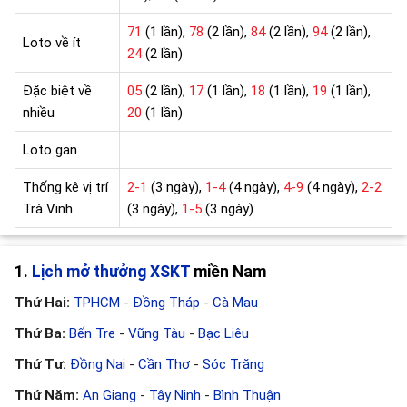
71
(1 lần),
78
(2 lần),
84
(2 lần),
94
(2 lần),
Loto về ít
24
(2 lần)
Đặc biệt về
05
(2 lần),
17
(1 lần),
18
(1 lần),
19
(1 lần),
nhiều
20
(1 lần)
Loto gan
Thống kê vị trí
2-1
(3 ngày),
1-4
(4 ngày),
4-9
(4 ngày),
2-2
Trà Vinh
(3 ngày),
1-5
(3 ngày)
1.
Lịch mở thưởng XSKT
miền Nam
Thứ Hai:
TPHCM
-
Đồng Tháp
-
Cà Mau
Thứ Ba:
Bến Tre
-
Vũng Tàu
-
Bạc Liêu
Thứ Tư:
Đồng Nai
-
Cần Thơ
-
Sóc Trăng
Thứ Năm:
An Giang
-
Tây Ninh
-
Bình Thuận