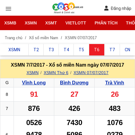
Đăng nhập
XSMB
XSMN
XSMT
VIETLOTT
PHÂN TÍCH
THỐ
Trang chủ
Xổ số miền Nam
XSMN 07/07/2017
XSMN
T2
T3
T4
T5
T6
T7
CN
XSMN 7/7/2017 - Xổ số miền Nam ngày 07/07/2017
XSMN
XSMN Thứ 6
XSMN 07/07/2017
G
Vĩnh Long
Bình Dương
Trà Vinh
91
27
26
8
876
426
483
7
0526
7430
1076
9478
5086
0279
6