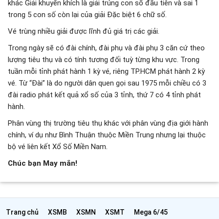
khác Giải khuyến khích là giải trúng con số đầu tiên và sai 1
trong 5 con số còn lại của giải Đặc biệt 6 chữ số.
Vé trùng nhiều giải được lĩnh đủ giá trị các giải.
Trong ngày sẽ có đài chính, đài phụ và đài phụ 3 căn cứ theo
lượng tiêu thụ và có tính tương đối tuỳ từng khu vực. Trong
tuần mỗi tỉnh phát hành 1 kỳ vé, riêng TP.HCM phát hành 2 kỳ
vé. Từ “Đài” là do người dân quen gọi sau 1975 mỗi chiều có 3
đài radio phát kết quả xổ số của 3 tỉnh, thứ 7 có 4 tỉnh phát
hành.
Phân vùng thị trường tiêu thụ khác với phân vùng địa giới hành
chính, ví dụ như Bình Thuận thuộc Miền Trung nhưng lại thuộc
bộ vé liên kết Xổ Số Miền Nam.
Chúc bạn May mắn!
Trang chủ
XSMB
XSMN
XSMT
Mega 6/45