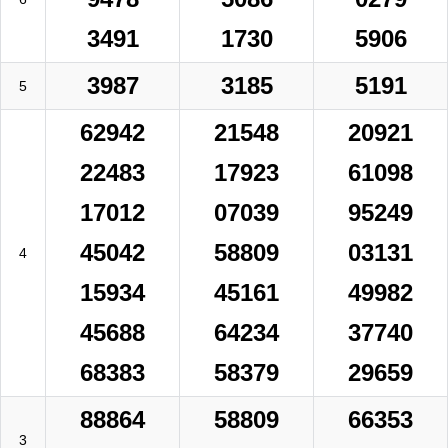
3491
1730
5906
3987
3185
5191
5
62942
21548
20921
22483
17923
61098
17012
07039
95249
45042
58809
03131
4
15934
45161
49982
45688
64234
37740
68383
58379
29659
88864
58809
66353
3