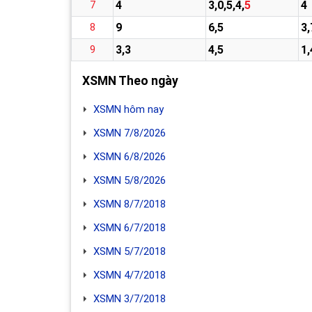
7
4
3,0,5,4,
5
4
8
9
6,5
3,
9
3,3
4,5
1,
XSMN Theo ngày
XSMN hôm nay
XSMN 7/8/2026
XSMN 6/8/2026
XSMN 5/8/2026
XSMN 8/7/2018
XSMN 6/7/2018
XSMN 5/7/2018
XSMN 4/7/2018
XSMN 3/7/2018