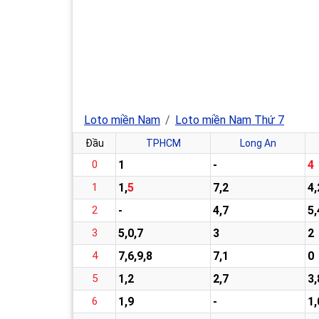
Loto miền Nam
Loto miền Nam Thứ 7
Đầu
TPHCM
Long An
0
1
-
4
1
1,
5
7,2
4,
2
-
4,7
5,
3
5,0,7
3
2
4
7,6,9,8
7,1
0
5
1,2
2,7
3,
6
1,9
-
1,