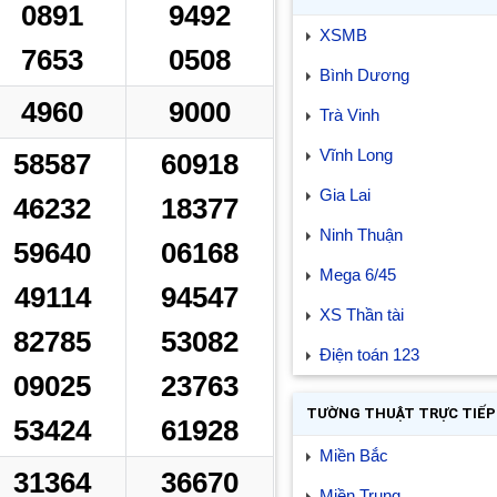
0891
9492
XSMB
7653
0508
Bình Dương
4960
9000
Trà Vinh
Vĩnh Long
58587
60918
Gia Lai
46232
18377
Ninh Thuận
59640
06168
Mega 6/45
49114
94547
XS Thần tài
82785
53082
Điện toán 123
09025
23763
TƯỜNG THUẬT TRỰC TIẾP
53424
61928
Miền Bắc
31364
36670
Miền Trung