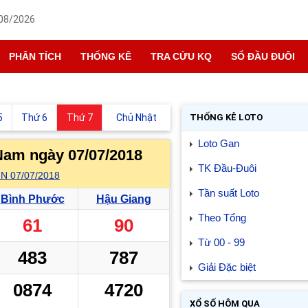
/08/2026
PHÂN TÍCH
THỐNG KÊ
TRA CỨU KQ
SỔ ĐẦU ĐUÔI
5
Thứ 6
Thứ 7
Chủ Nhật
THỐNG KÊ LOTO
Loto Gan
Nam ngày 07/07/2018
TK Đầu-Đuôi
N 07/07/2018
Tần suất Loto
Bình Phước
Hậu Giang
Theo Tổng
61
90
Từ 00 - 99
483
787
Giải Đặc biệt
0874
4720
XỔ SỐ HÔM QUA