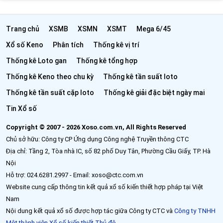
Trang chủ
XSMB
XSMN
XSMT
Mega 6/45
Xổ số Keno
Phân tích
Thống kê vị trí
Thống kê Loto gan
Thống kê tổng hợp
Thống kê Keno theo chu kỳ
Thống kê tần suất loto
Thống kê tần suất cặp loto
Thống kê giải đặc biệt ngày mai
Tin Xổ số
Copyright © 2007 - 2026 Xoso.com.vn, All Rights Reserved
Chủ sở hữu: Công ty CP Ứng dụng Công nghệ Truyền thông CTC
Địa chỉ: Tầng 2, Tòa nhà IC, số 82 phố Duy Tân, Phường Cầu Giấy, TP. Hà
Nội
Hỗ trợ: 024.6281.2997 - Email: xoso@ctc.com.vn
Website cung cấp thông tin kết quả xổ số kiến thiết hợp pháp tại Việt
Nam
Nội dung kết quả xổ số được hợp tác giữa Công ty CTC và
Công ty TNHH
Một thành viên Xổ số kiến thiết Thủ đô
.