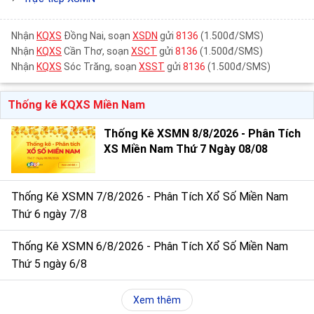
Nhận
KQXS
Đồng Nai, soạn
XSDN
gửi
8136
(1.500đ/SMS)
Nhận
KQXS
Cần Thơ, soạn
XSCT
gửi
8136
(1.500đ/SMS)
Nhận
KQXS
Sóc Trăng, soạn
XSST
gửi
8136
(1.500đ/SMS)
Thống kê KQXS Miền Nam
Thống Kê XSMN 8/8/2026 - Phân Tích
XS Miền Nam Thứ 7 Ngày 08/08
Thống Kê XSMN 7/8/2026 - Phân Tích Xổ Số Miền Nam
Thứ 6 ngày 7/8
Thống Kê XSMN 6/8/2026 - Phân Tích Xổ Số Miền Nam
Thứ 5 ngày 6/8
Xem thêm