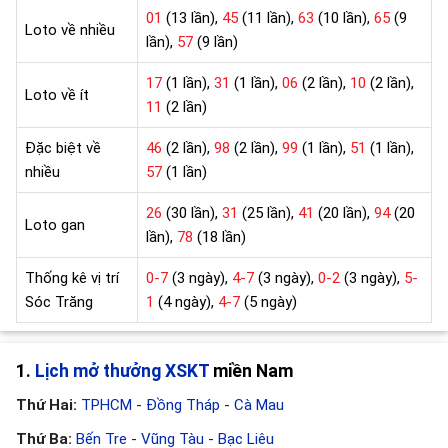
01
(13 lần),
45
(11 lần),
63
(10 lần),
65
(9
Loto về nhiều
lần),
57
(9 lần)
17
(1 lần),
31
(1 lần),
06
(2 lần),
10
(2 lần),
Loto về ít
11
(2 lần)
Đặc biệt về
46
(2 lần),
98
(2 lần),
99
(1 lần),
51
(1 lần),
nhiều
57
(1 lần)
26
(30 lần),
31
(25 lần),
41
(20 lần),
94
(20
Loto gan
lần),
78
(18 lần)
Thống kê vị trí
0-7
(3 ngày),
4-7
(3 ngày),
0-2
(3 ngày),
5-
Sóc Trăng
1
(4 ngày),
4-7
(5 ngày)
1.
Lịch mở thưởng XSKT
miền Nam
Thứ Hai:
TPHCM
-
Đồng Tháp
-
Cà Mau
Thứ Ba:
Bến Tre
-
Vũng Tàu
-
Bạc Liêu