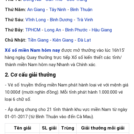
Thứ Năm:
An Giang
-
Tây Ninh
-
Bình Thuận
Thứ Sáu:
Vĩnh Long
-
Bình Dương
-
Trà Vinh
Thứ Bảy:
TPHCM
-
Long An
-
Bình Phước
-
Hậu Giang
Chủ Nhật:
Tiền Giang
-
Kiên Giang
-
Đà Lạt
Xổ số miền Nam hôm nay
được mở thưởng vào lúc 16h15'
hàng ngày, Quay thưởng trực tiếp Xổ số kiến thiết các tỉnh/
thành miền Nam hôm nay Nhanh và Chính xác.
2. Cơ cấu giải thưởng
- Vé số truyền thống miền Nam phát hành loại vé với mệnh giá
10.000đ (mười nghìn đồng). Mỗi tỉnh phát hành 1.000.000 vé
loại 6 chữ số.
- Áp dụng chung cho 21 tỉnh thành khu vực miền Nam từ ngày
01-01-2017 (từ Bình Thuận vào đến Cà Mau).
Tên giải
SL giải
Trùng
Giải thưởng mỗi giải