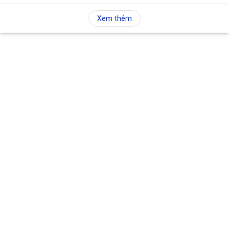
Xem thêm