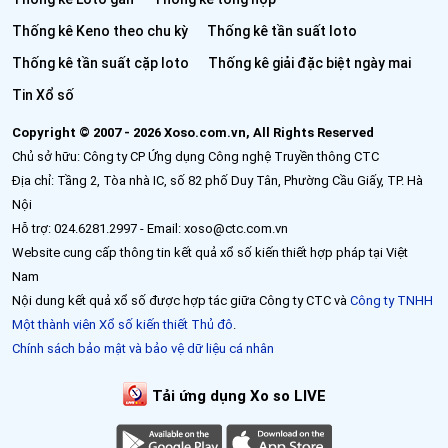
Thống kê Keno theo chu kỳ
Thống kê tần suất loto
Thống kê tần suất cặp loto
Thống kê giải đặc biệt ngày mai
Tin Xổ số
Copyright © 2007 - 2026 Xoso.com.vn, All Rights Reserved
Chủ sở hữu: Công ty CP Ứng dụng Công nghệ Truyền thông CTC
Địa chỉ: Tầng 2, Tòa nhà IC, số 82 phố Duy Tân, Phường Cầu Giấy, TP. Hà
Nội
Hỗ trợ: 024.6281.2997 - Email: xoso@ctc.com.vn
Website cung cấp thông tin kết quả xổ số kiến thiết hợp pháp tại Việt
Nam
Nội dung kết quả xổ số được hợp tác giữa Công ty CTC và
Công ty TNHH
Một thành viên Xổ số kiến thiết Thủ đô
.
Chính sách bảo mật và bảo vệ dữ liệu cá nhân
Tải ứng dụng Xo so LIVE