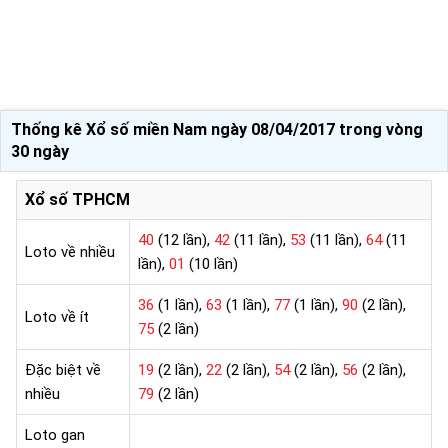
Thống kê Xổ số miền Nam ngày 08/04/2017 trong vòng
30 ngày
Xổ số TPHCM
40
(12 lần),
42
(11 lần),
53
(11 lần),
64
(11
Loto về nhiều
lần),
01
(10 lần)
36
(1 lần),
63
(1 lần),
77
(1 lần),
90
(2 lần),
Loto về ít
75
(2 lần)
Đặc biệt về
19
(2 lần),
22
(2 lần),
54
(2 lần),
56
(2 lần),
nhiều
79
(2 lần)
Loto gan