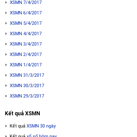
XSMN 7/4/2017
XSMN 6/4/2017
XSMN 5/4/2017
XSMN 4/4/2017
XSMN 3/4/2017
XSMN 2/4/2017
XSMN 1/4/2017
XSMN 31/3/2017
XSMN 30/3/2017
XSMN 29/3/2017
Kết quả XSMN
Kết quả
XSMN 30 ngày
Kết quả
xổ số hôm nay