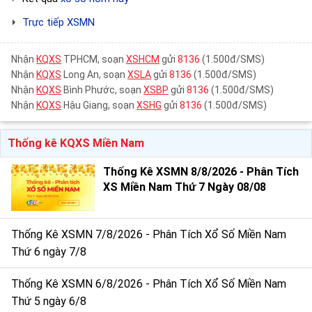
Trực tiếp XSMN
Nhận
KQXS
TPHCM, soạn
XSHCM
gửi
8136
(1.500đ/SMS)
Nhận
KQXS
Long An, soạn
XSLA
gửi
8136
(1.500đ/SMS)
Nhận
KQXS
Bình Phước, soạn
XSBP
gửi
8136
(1.500đ/SMS)
Nhận
KQXS
Hậu Giang, soạn
XSHG
gửi
8136
(1.500đ/SMS)
Thống kê KQXS Miền Nam
Thống Kê XSMN 8/8/2026 - Phân Tích
XS Miền Nam Thứ 7 Ngày 08/08
Thống Kê XSMN 7/8/2026 - Phân Tích Xổ Số Miền Nam
Thứ 6 ngày 7/8
Thống Kê XSMN 6/8/2026 - Phân Tích Xổ Số Miền Nam
Thứ 5 ngày 6/8