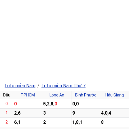
Loto miền Nam
Loto miền Nam Thứ 7
Đầu
TPHCM
Long An
Bình Phước
Hậu Giang
0
5,2,8,
0
0,0
-
0
2,6
3
9
4,0,4
1
6,1
2
1,8,1
8
2