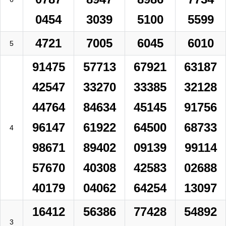
0454
3039
5100
5599
4721
7005
6045
6010
5
91475
57713
67921
63187
42547
33270
33385
32128
44764
84634
45145
91756
96147
61922
64500
68733
4
98671
89402
09139
99114
57670
40308
42583
02688
40179
04062
64254
13097
16412
56386
77428
54892
3