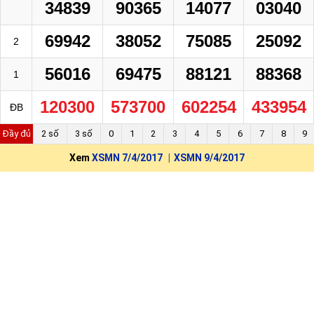
34839
90365
14077
03040
69942
38052
75085
25092
2
56016
69475
88121
88368
1
120300
573700
602254
433954
ĐB
Đầy đủ
2 số
3 số
0
1
2
3
4
5
6
7
8
9
Xem
XSMN 7/4/2017
XSMN 9/4/2017