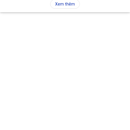
Xem thêm