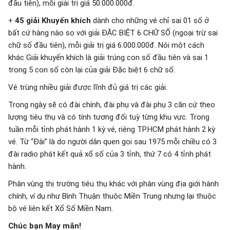
đầu tiên), mỗi giải trị giá 50.000.000đ.
+
45 giải Khuyến khích
dành cho những vé chỉ sai 01 số ở
bất cứ hàng nào so với giải ĐẶC BIỆT 6 CHỮ SỐ (ngoại trừ sai
chữ số đầu tiên), mỗi giải trị giá 6.000.000đ. Nói một cách
khác Giải khuyến khích là giải trúng con số đầu tiên và sai 1
trong 5 con số còn lại của giải Đặc biệt 6 chữ số.
Vé trùng nhiều giải được lĩnh đủ giá trị các giải.
Trong ngày sẽ có đài chính, đài phụ và đài phụ 3 căn cứ theo
lượng tiêu thụ và có tính tương đối tuỳ từng khu vực. Trong
tuần mỗi tỉnh phát hành 1 kỳ vé, riêng TP.HCM phát hành 2 kỳ
vé. Từ “Đài” là do người dân quen gọi sau 1975 mỗi chiều có 3
đài radio phát kết quả xổ số của 3 tỉnh, thứ 7 có 4 tỉnh phát
hành.
Phân vùng thị trường tiêu thụ khác với phân vùng địa giới hành
chính, ví dụ như Bình Thuận thuộc Miền Trung nhưng lại thuộc
bộ vé liên kết Xổ Số Miền Nam.
Chúc bạn May mắn!