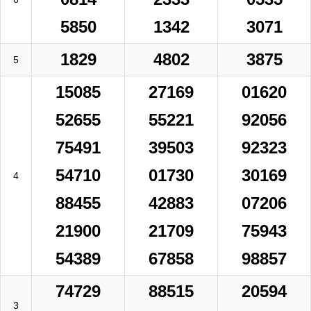
5850
1342
3071
1829
4802
3875
5
15085
27169
01620
52655
55221
92056
75491
39503
92323
54710
01730
30169
4
88455
42883
07206
21900
21709
75943
54389
67858
98857
74729
88515
20594
3