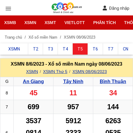
Đăng nhập
XSMB
XSMN
XSMT
VIETLOTT
PHÂN TÍCH
THỐ
Trang chủ
Xổ số miền Nam
XSMN 08/06/2023
XSMN
T2
T3
T4
T5
T6
T7
CN
XSMN 8/6/2023 - Xổ số miền Nam ngày 08/06/2023
XSMN
XSMN Thứ 5
XSMN 08/06/2023
G
An Giang
Tây Ninh
Bình Thuận
45
11
34
8
699
957
144
7
3537
5912
6263
0814
2333
0535
6