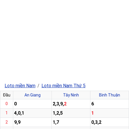
Loto miền Nam
Loto miền Nam Thứ 5
Đầu
An Giang
Tây Ninh
Bình Thuận
0
2,3,9,
2
6
0
4,0,1
1,2,5
1
1
9,9
1,7
0,3,2
2