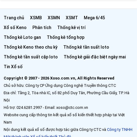
Trang chủ
XSMB
XSMN
XSMT
Mega 6/45
Xổ số Keno
Phân tích
Thống kê vị trí
Thống kê Loto gan
Thống kê tổng hợp
Thống kê Keno theo chu kỳ
Thống kê tần suất loto
Thống kê tần suất cặp loto
Thống kê giải đặc biệt ngày mai
Tin Xổ số
Copyright © 2007 - 2026 Xoso.com.vn, All Rights Reserved
Chủ sở hữu: Công ty CP Ứng dụng Công nghệ Truyền thông CTC
Địa chỉ: Tầng 2, Tòa nhà IC, số 82 phố Duy Tân, Phường Cầu Giấy, TP. Hà
Nội
Hỗ trợ: 024.6281.2997 - Email: xoso@ctc.com.vn
Website cung cấp thông tin kết quả xổ số kiến thiết hợp pháp tại Việt
Nam
Nội dung kết quả xổ số được hợp tác giữa Công ty CTC và
Công ty TNHH
Một thành viên Xổ số kiến thiết Thủ đô
.