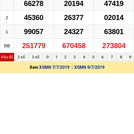
66278
20194
47419
45360
26377
02014
2
99057
24327
63801
1
251779
670458
273804
ĐB
Đầy đủ
2 số
3 số
0
1
2
3
4
5
6
7
8
9
Xem
XSMN 7/7/2019
XSMN 9/7/2019