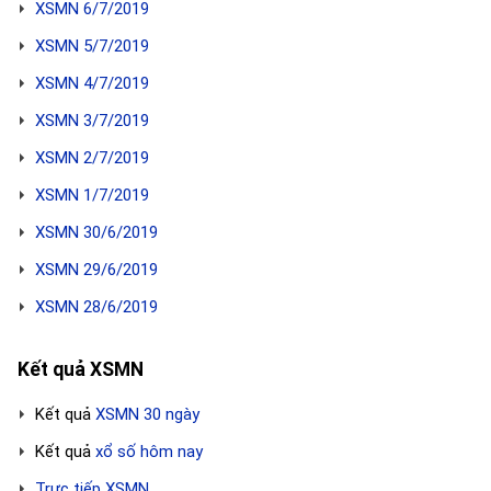
XSMN 6/7/2019
XSMN 5/7/2019
XSMN 4/7/2019
XSMN 3/7/2019
XSMN 2/7/2019
XSMN 1/7/2019
XSMN 30/6/2019
XSMN 29/6/2019
XSMN 28/6/2019
Kết quả XSMN
Kết quả
XSMN 30 ngày
Kết quả
xổ số hôm nay
Trực tiếp XSMN