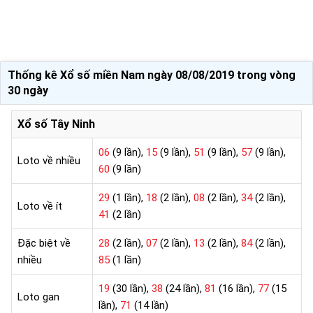
Thống kê Xổ số miền Nam ngày 08/08/2019 trong vòng
30 ngày
Xổ số Tây Ninh
06
(9 lần),
15
(9 lần),
51
(9 lần),
57
(9 lần),
Loto về nhiều
60
(9 lần)
29
(1 lần),
18
(2 lần),
08
(2 lần),
34
(2 lần),
Loto về ít
41
(2 lần)
Đặc biệt về
28
(2 lần),
07
(2 lần),
13
(2 lần),
84
(2 lần),
nhiều
85
(1 lần)
19
(30 lần),
38
(24 lần),
81
(16 lần),
77
(15
Loto gan
lần),
71
(14 lần)