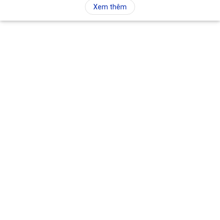
Xem thêm