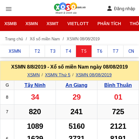
Đăng nhập
XSMB
XSMN
XSMT
VIETLOTT
PHÂN TÍCH
THỐ
Trang chủ
Xổ số miền Nam
XSMN 08/08/2019
XSMN
T2
T3
T4
T5
T6
T7
CN
XSMN 8/8/2019 - Xổ số miền Nam ngày 08/08/2019
XSMN
XSMN Thứ 5
XSMN 08/08/2019
G
Tây Ninh
An Giang
Bình Thuận
34
29
01
8
820
241
725
7
1089
5160
2121
1629
3731
8191
6