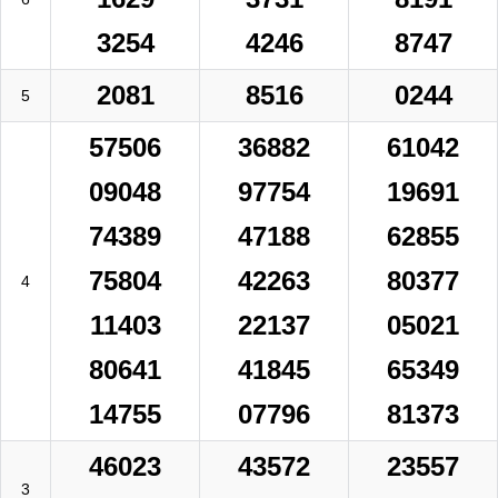
3254
4246
8747
2081
8516
0244
5
57506
36882
61042
09048
97754
19691
74389
47188
62855
75804
42263
80377
4
11403
22137
05021
80641
41845
65349
14755
07796
81373
46023
43572
23557
3