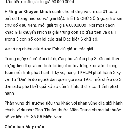
đầu tiên), mỗi giải trị giá 50.000.000đ.
+
45 giải Khuyến khích
dành cho những vé chỉ sai 01 số ở
bất cứ hàng nào so với giải ĐẶC BIỆT 6 CHỮ SỐ (ngoại trừ sai
chữ số đầu tiên), mỗi giải trị giá 6.000.000đ. Nói một cách
khác Giải khuyến khích là giải trúng con số đầu tiên và sai 1
trong 5 con số còn lại của giải Đặc biệt 6 chữ số.
Vé trùng nhiều giải được lĩnh đủ giá trị các giải.
Trong ngày sẽ có đài chính, đài phụ và đài phụ 3 căn cứ theo
lượng tiêu thụ và có tính tương đối tuỳ từng khu vực. Trong
tuần mỗi tỉnh phát hành 1 kỳ vé, riêng TP.HCM phát hành 2 kỳ
vé. Từ “Đài” là do người dân quen gọi sau 1975 mỗi chiều có 3
đài radio phát kết quả xổ số của 3 tỉnh, thứ 7 có 4 tỉnh phát
hành.
Phân vùng thị trường tiêu thụ khác với phân vùng địa giới hành
chính, ví dụ như Bình Thuận thuộc Miền Trung nhưng lại thuộc
bộ vé liên kết Xổ Số Miền Nam.
Chúc bạn May mắn!