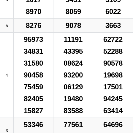
8970
8059
6022
8276
9078
3663
5
95973
11191
62722
34831
43395
52288
31580
08624
90578
90458
93200
19698
4
75459
06129
17501
82405
19480
94245
15827
83588
63414
53346
77561
64696
3