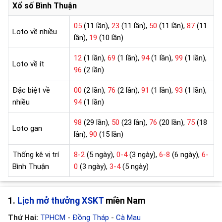
Xổ số Bình Thuận
05
(11 lần),
23
(11 lần),
50
(11 lần),
87
(11
Loto về nhiều
lần),
19
(10 lần)
12
(1 lần),
69
(1 lần),
94
(1 lần),
99
(1 lần),
Loto về ít
96
(2 lần)
Đặc biệt về
00
(2 lần),
76
(2 lần),
91
(1 lần),
93
(1 lần),
nhiều
94
(1 lần)
98
(29 lần),
50
(23 lần),
76
(20 lần),
75
(18
Loto gan
lần),
90
(15 lần)
Thống kê vị trí
8-2
(5 ngày),
0-4
(3 ngày),
6-8
(6 ngày),
6-
Bình Thuận
0
(3 ngày),
3-4
(5 ngày)
1.
Lịch mở thưởng XSKT
miền Nam
Thứ Hai:
TPHCM
-
Đồng Tháp
-
Cà Mau