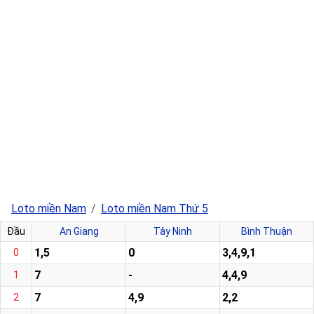
Loto miền Nam
Loto miền Nam Thứ 5
Đầu
An Giang
Tây Ninh
Bình Thuận
1,5
0
3,4,9,1
0
7
-
4,4,9
1
7
4,9
2,2
2