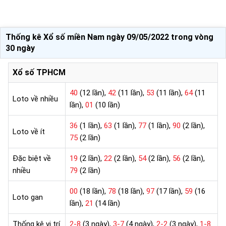
Thống kê Xổ số miền Nam ngày 09/05/2022 trong vòng
30 ngày
Xổ số TPHCM
40
(12 lần),
42
(11 lần),
53
(11 lần),
64
(11
Loto về nhiều
lần),
01
(10 lần)
36
(1 lần),
63
(1 lần),
77
(1 lần),
90
(2 lần),
Loto về ít
75
(2 lần)
Đặc biệt về
19
(2 lần),
22
(2 lần),
54
(2 lần),
56
(2 lần),
nhiều
79
(2 lần)
00
(18 lần),
78
(18 lần),
97
(17 lần),
59
(16
Loto gan
lần),
21
(14 lần)
Thống kê vị trí
2-8
(3 ngày),
3-7
(4 ngày),
2-2
(3 ngày),
1-8