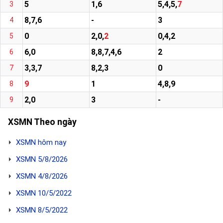
5
1,6
5,4,5,
7
3
8,7,6
-
3
4
0
2,0,
2
0,4,2
5
6,0
8,8,7,4,6
2
6
3,3,7
8,2,3
0
7
9
1
4,8,9
8
2,0
3
-
9
XSMN Theo ngày
XSMN hôm nay
XSMN 5/8/2026
XSMN 4/8/2026
XSMN 10/5/2022
XSMN 8/5/2022