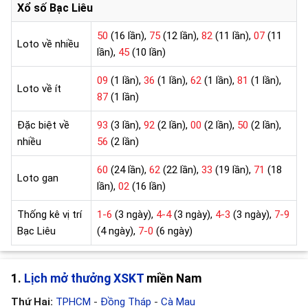
Xổ số Bạc Liêu
50
(16 lần),
75
(12 lần),
82
(11 lần),
07
(11
Loto về nhiều
lần),
45
(10 lần)
09
(1 lần),
36
(1 lần),
62
(1 lần),
81
(1 lần),
Loto về ít
87
(1 lần)
Đặc biệt về
93
(3 lần),
92
(2 lần),
00
(2 lần),
50
(2 lần),
nhiều
56
(2 lần)
60
(24 lần),
62
(22 lần),
33
(19 lần),
71
(18
Loto gan
lần),
02
(16 lần)
Thống kê vị trí
1-6
(3 ngày),
4-4
(3 ngày),
4-3
(3 ngày),
7-9
Bạc Liêu
(4 ngày),
7-0
(6 ngày)
1.
Lịch mở thưởng XSKT
miền Nam
Thứ Hai:
TPHCM
-
Đồng Tháp
-
Cà Mau