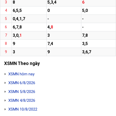
8
5,3,4
6
3
6,5,5
0
5,0
4
0,4,1,7
-
-
5
6,7,8
4,
8
-
6
3,0,
1
3
7,8
7
9
7,4
3,5
8
3
9
3,6,7
9
XSMN Theo ngày
XSMN hôm nay
XSMN 6/8/2026
XSMN 5/8/2026
XSMN 4/8/2026
XSMN 10/8/2022