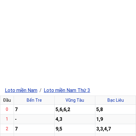
Loto miền Nam
Loto miền Nam Thứ 3
Đầu
Bến Tre
Vũng Tàu
Bạc Liêu
7
5,6,6,2
5,8
0
-
4,3
1,9
1
7
9,5
3,3,4,7
2