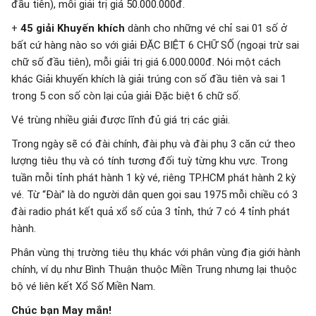
đầu tiên), mỗi giải trị giá 50.000.000đ.
+
45 giải Khuyến khích
dành cho những vé chỉ sai 01 số ở
bất cứ hàng nào so với giải ĐẶC BIỆT 6 CHỮ SỐ (ngoại trừ sai
chữ số đầu tiên), mỗi giải trị giá 6.000.000đ. Nói một cách
khác Giải khuyến khích là giải trúng con số đầu tiên và sai 1
trong 5 con số còn lại của giải Đặc biệt 6 chữ số.
Vé trùng nhiều giải được lĩnh đủ giá trị các giải.
Trong ngày sẽ có đài chính, đài phụ và đài phụ 3 căn cứ theo
lượng tiêu thụ và có tính tương đối tuỳ từng khu vực. Trong
tuần mỗi tỉnh phát hành 1 kỳ vé, riêng TP.HCM phát hành 2 kỳ
vé. Từ “Đài” là do người dân quen gọi sau 1975 mỗi chiều có 3
đài radio phát kết quả xổ số của 3 tỉnh, thứ 7 có 4 tỉnh phát
hành.
Phân vùng thị trường tiêu thụ khác với phân vùng địa giới hành
chính, ví dụ như Bình Thuận thuộc Miền Trung nhưng lại thuộc
bộ vé liên kết Xổ Số Miền Nam.
Chúc bạn May mắn!