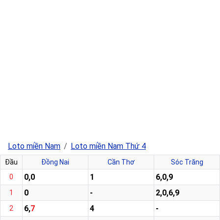
Loto miền Nam
Loto miền Nam Thứ 4
Đầu
Đồng Nai
Cần Thơ
Sóc Trăng
0,0
1
6,0,9
0
0
-
2,0,6,9
1
6,
7
4
-
2