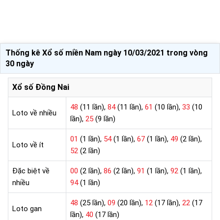
Thống kê Xổ số miền Nam ngày 10/03/2021 trong vòng
30 ngày
Xổ số Đồng Nai
48
(11 lần),
84
(11 lần),
61
(10 lần),
33
(10
Loto về nhiều
lần),
25
(9 lần)
01
(1 lần),
54
(1 lần),
67
(1 lần),
49
(2 lần),
Loto về ít
52
(2 lần)
Đặc biệt về
00
(2 lần),
86
(2 lần),
91
(1 lần),
92
(1 lần),
nhiều
94
(1 lần)
48
(25 lần),
09
(20 lần),
12
(17 lần),
22
(17
Loto gan
lần),
40
(17 lần)