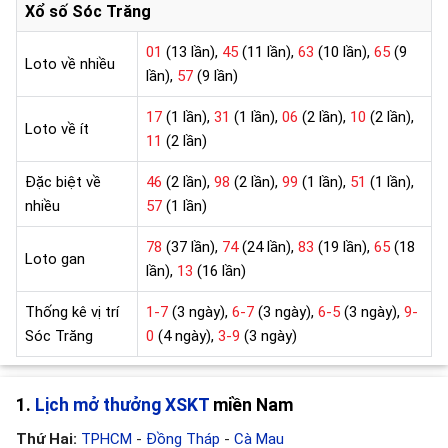
Xổ số Sóc Trăng
01
(13 lần),
45
(11 lần),
63
(10 lần),
65
(9
Loto về nhiều
lần),
57
(9 lần)
17
(1 lần),
31
(1 lần),
06
(2 lần),
10
(2 lần),
Loto về ít
11
(2 lần)
Đặc biệt về
46
(2 lần),
98
(2 lần),
99
(1 lần),
51
(1 lần),
nhiều
57
(1 lần)
78
(37 lần),
74
(24 lần),
83
(19 lần),
65
(18
Loto gan
lần),
13
(16 lần)
Thống kê vị trí
1-7
(3 ngày),
6-7
(3 ngày),
6-5
(3 ngày),
9-
Sóc Trăng
0
(4 ngày),
3-9
(3 ngày)
1.
Lịch mở thưởng XSKT
miền Nam
Thứ Hai:
TPHCM
-
Đồng Tháp
-
Cà Mau