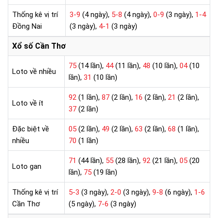
Thống kê vị trí
3-9
(4 ngày),
5-8
(4 ngày),
0-9
(3 ngày),
1-4
Đồng Nai
(3 ngày),
4-1
(3 ngày)
Xổ số Cần Thơ
75
(14 lần),
44
(11 lần),
48
(10 lần),
04
(10
Loto về nhiều
lần),
31
(10 lần)
92
(1 lần),
87
(2 lần),
16
(2 lần),
21
(2 lần),
Loto về ít
37
(2 lần)
Đặc biệt về
05
(2 lần),
49
(2 lần),
63
(2 lần),
68
(1 lần),
nhiều
70
(1 lần)
71
(44 lần),
55
(28 lần),
92
(21 lần),
05
(20
Loto gan
lần),
75
(19 lần)
Thống kê vị trí
5-3
(3 ngày),
2-0
(3 ngày),
9-8
(6 ngày),
1-6
Cần Thơ
(5 ngày),
7-6
(3 ngày)