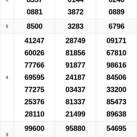
0881
3872
0889
8500
3283
6796
5
41247
28749
09171
60026
81856
67810
77766
91877
98616
69595
24187
84506
4
77275
03437
33200
25376
81337
85473
28110
21499
89638
99600
95880
54695
3