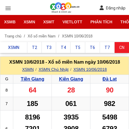
Đăng nhập
XSMB
XSMN
XSMT
VIETLOTT
PHÂN TÍCH
THỐ
Trang chủ
Xổ số miền Nam
XSMN 10/06/2018
XSMN
T2
T3
T4
T5
T6
T7
CN
XSMN 10/6/2018 - Xổ số miền Nam ngày 10/06/2018
XSMN
XSMN Chủ Nhật
XSMN 10/06/2018
G
Tiền Giang
Kiên Giang
Đà Lạt
64
28
90
8
185
061
982
7
8196
3935
5498
7201
3908
6793
6