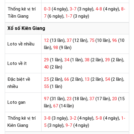
Thống kê vị trí
0-3
(4 ngày),
3-7
(3 ngày),
4-8
(4 ngày),
8-
Tiền Giang
7
(6 ngày),
1-7
(3 ngày)
Xổ số Kiên Giang
12
(13 lần),
37
(12 lần),
75
(10 lần),
96
(10
Loto về nhiều
lần),
98
(9 lần)
29
(1 lần),
34
(1 lần),
38
(2 lần),
39
(2 lần),
Loto về ít
40
(2 lần)
Đặc biệt về
25
(2 lần),
66
(2 lần),
13
(2 lần),
54
(2 lần),
nhiều
55
(1 lần)
97
(31 lần),
23
(18 lần),
37
(17 lần),
20
(15
Loto gan
lần),
67
(14 lần)
Thống kê vị trí
3-8
(3 ngày),
3-2
(4 ngày),
5-8
(4 ngày),
1-
Kiên Giang
5
(3 ngày),
9-7
(4 ngày)