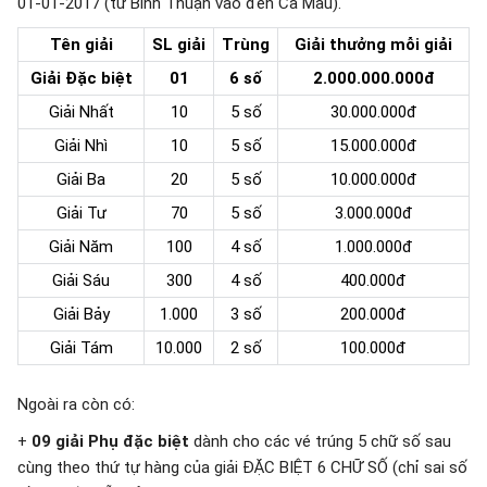
01-01-2017 (từ Bình Thuận vào đến Cà Mau).
Tên giải
SL giải
Trùng
Giải thưởng mỗi giải
Giải Đặc biệt
01
6 số
2.000.000.000đ
Giải Nhất
10
5 số
30.000.000đ
Giải Nhì
10
5 số
15.000.000đ
Giải Ba
20
5 số
10.000.000đ
Giải Tư
70
5 số
3.000.000đ
Giải Năm
100
4 số
1.000.000đ
Giải Sáu
300
4 số
400.000đ
Giải Bảy
1.000
3 số
200.000đ
Giải Tám
10.000
2 số
100.000đ
Ngoài ra còn có:
+
09 giải Phụ đặc biệt
dành cho các vé trúng 5 chữ số sau
cùng theo thứ tự hàng của giải ĐẶC BIỆT 6 CHỮ SỐ (chỉ sai số