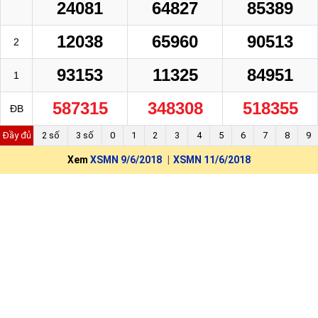
24081
64827
85389
12038
65960
90513
2
93153
11325
84951
1
587315
348308
518355
ĐB
Đầy đủ
2 số
3 số
0
1
2
3
4
5
6
7
8
9
Xem
XSMN 9/6/2018
XSMN 11/6/2018