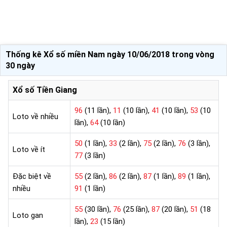
Thống kê Xổ số miền Nam ngày 10/06/2018 trong vòng
30 ngày
Xổ số Tiền Giang
96
(11 lần),
11
(10 lần),
41
(10 lần),
53
(10
Loto về nhiều
lần),
64
(10 lần)
50
(1 lần),
33
(2 lần),
75
(2 lần),
76
(3 lần),
Loto về ít
77
(3 lần)
Đặc biệt về
55
(2 lần),
86
(2 lần),
87
(1 lần),
89
(1 lần),
nhiều
91
(1 lần)
55
(30 lần),
76
(25 lần),
87
(20 lần),
51
(18
Loto gan
lần),
23
(15 lần)