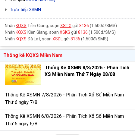
Trực tiếp XSMN
Nhận
KQXS
Tiền Giang, soạn
XSTG
gửi
8136
(1.500đ/SMS)
Nhận
KQXS
Kiên Giang, soạn
XSKG
gửi
8136
(1.500đ/SMS)
Nhận
KQXS
Đà Lạt, soạn
XSDL
gửi
8136
(1.500đ/SMS)
Thống kê KQXS Miền Nam
Thống Kê XSMN 8/8/2026 - Phân Tích
XS Miền Nam Thứ 7 Ngày 08/08
Thống Kê XSMN 7/8/2026 - Phân Tích Xổ Số Miền Nam
Thứ 6 ngày 7/8
Thống Kê XSMN 6/8/2026 - Phân Tích Xổ Số Miền Nam
Thứ 5 ngày 6/8