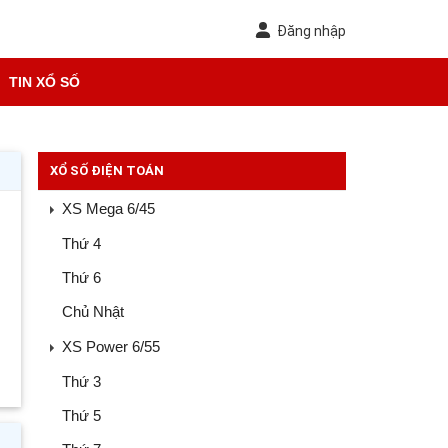
Đăng nhập
TIN XỔ SỐ
XỔ SỐ ĐIỆN TOÁN
XS Mega 6/45
Thứ 4
Thứ 6
Chủ Nhật
XS Power 6/55
Thứ 3
Thứ 5