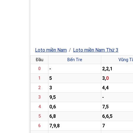
Loto miền Nam
Loto miền Nam Thứ 3
Đầu
Bến Tre
Vũng T
0
-
2,2,1
1
5
3,
0
2
3
4,4
3
9,5
-
4
0,6
7,5
5
6,8
6,6,5
6
7,9,8
7