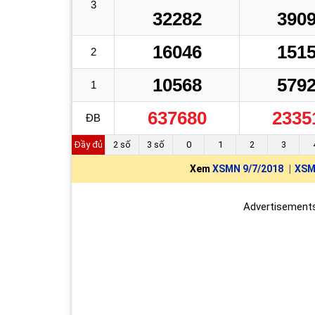
3
32282
390
16046
151
2
10568
579
1
637680
2335
ĐB
Đầy đủ
2 số
3 số
0
1
2
3
Xem
XSMN 9/7/2018
XSM
Advertisement