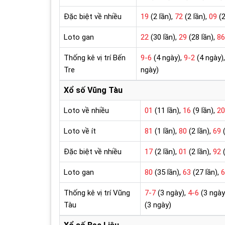
Đặc biệt về nhiều
19
(2 lần),
72
(2 lần),
09
(2
Loto gan
22
(30 lần),
29
(28 lần),
86
Thống kê vị trí Bến
9-6
(4 ngày),
9-2
(4 ngày)
Tre
ngày)
Xổ số Vũng Tàu
Loto về nhiều
01
(11 lần),
16
(9 lần),
20
Loto về ít
81
(1 lần),
80
(2 lần),
69
(
Đặc biệt về nhiều
17
(2 lần),
01
(2 lần),
92
(
Loto gan
80
(35 lần),
63
(27 lần),
6
Thống kê vị trí Vũng
7-7
(3 ngày),
4-6
(3 ngày
Tàu
(3 ngày)