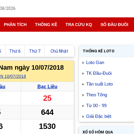
/08/2026
PHÂN TÍCH
THỐNG KÊ
TRA CỨU KQ
SỔ ĐẦU ĐUÔI
5
Thứ 6
Thứ 7
Chủ Nhật
THỐNG KÊ LOTO
Loto Gan
 Nam ngày 10/07/2018
TK Đầu-Đuôi
N 10/07/2018
Tần suất Loto
àu
Bạc Liêu
Theo Tổng
25
Từ 00 - 99
5
644
Giải Đặc biệt
6
1530
XỔ SỐ HÔM QUA