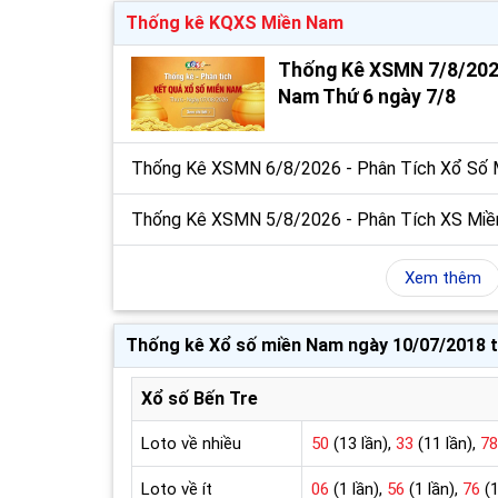
Thống kê KQXS Miền Nam
Thống Kê XSMN 7/8/2026
Nam Thứ 6 ngày 7/8
Thống Kê XSMN 6/8/2026 - Phân Tích Xổ Số 
Thống Kê XSMN 5/8/2026 - Phân Tích XS Miề
Xem thêm
Thống kê Xổ số miền Nam ngày 10/07/2018 
Xổ số Bến Tre
Loto về nhiều
50
(13 lần),
33
(11 lần),
78
Loto về ít
06
(1 lần),
56
(1 lần),
76
(1