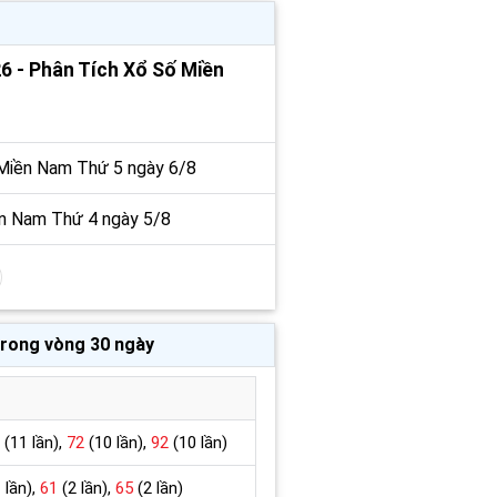
 - Phân Tích Xổ Số Miền
Miền Nam Thứ 5 ngày 6/8
n Nam Thứ 4 ngày 5/8
trong vòng 30 ngày
(11 lần),
72
(10 lần),
92
(10 lần)
 lần),
61
(2 lần),
65
(2 lần)