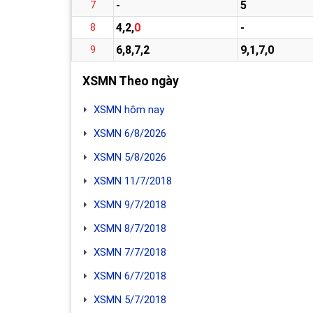
7
-
5
8
4,2,
0
-
9
6,8,7,2
9,1,7,0
XSMN Theo ngày
XSMN hôm nay
XSMN 6/8/2026
XSMN 5/8/2026
XSMN 11/7/2018
XSMN 9/7/2018
XSMN 8/7/2018
XSMN 7/7/2018
XSMN 6/7/2018
XSMN 5/7/2018