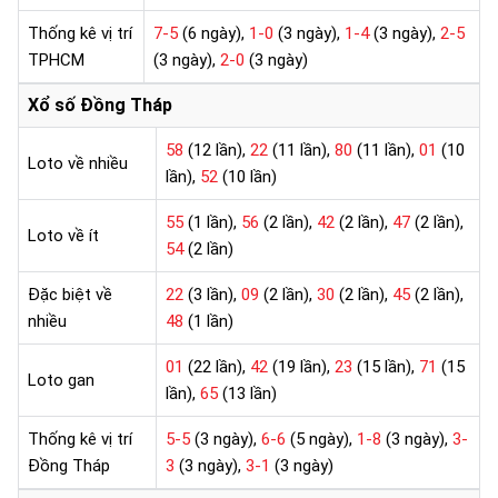
Thống kê vị trí
7-5
(6 ngày),
1-0
(3 ngày),
1-4
(3 ngày),
2-5
TPHCM
(3 ngày),
2-0
(3 ngày)
Xổ số Đồng Tháp
58
(12 lần),
22
(11 lần),
80
(11 lần),
01
(10
Loto về nhiều
lần),
52
(10 lần)
55
(1 lần),
56
(2 lần),
42
(2 lần),
47
(2 lần),
Loto về ít
54
(2 lần)
Đặc biệt về
22
(3 lần),
09
(2 lần),
30
(2 lần),
45
(2 lần),
nhiều
48
(1 lần)
01
(22 lần),
42
(19 lần),
23
(15 lần),
71
(15
Loto gan
lần),
65
(13 lần)
Thống kê vị trí
5-5
(3 ngày),
6-6
(5 ngày),
1-8
(3 ngày),
3-
Đồng Tháp
3
(3 ngày),
3-1
(3 ngày)