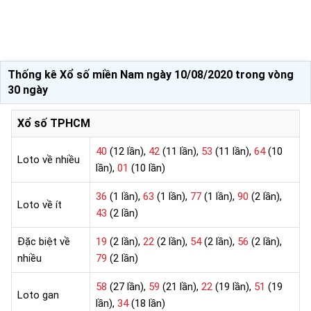
Thống kê Xổ số miền Nam ngày 10/08/2020 trong vòng
30 ngày
Xổ số TPHCM
40
(12 lần),
42
(11 lần),
53
(11 lần),
64
(10
Loto về nhiều
lần),
01
(10 lần)
36
(1 lần),
63
(1 lần),
77
(1 lần),
90
(2 lần),
Loto về ít
43
(2 lần)
Đặc biệt về
19
(2 lần),
22
(2 lần),
54
(2 lần),
56
(2 lần),
nhiều
79
(2 lần)
58
(27 lần),
59
(21 lần),
22
(19 lần),
51
(19
Loto gan
lần),
34
(18 lần)