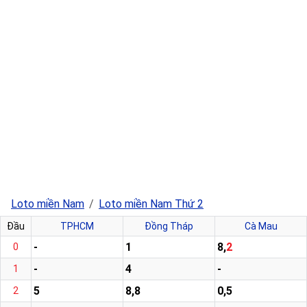
Loto miền Nam
Loto miền Nam Thứ 2
Đầu
TPHCM
Đồng Tháp
Cà Mau
-
1
8,
2
0
-
4
-
1
5
8,8
0,5
2