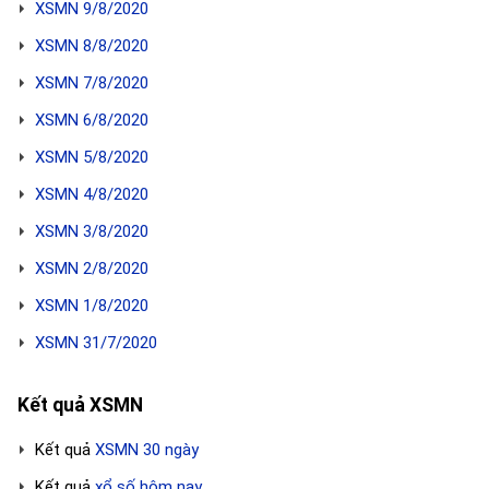
XSMN 9/8/2020
XSMN 8/8/2020
XSMN 7/8/2020
XSMN 6/8/2020
XSMN 5/8/2020
XSMN 4/8/2020
XSMN 3/8/2020
XSMN 2/8/2020
XSMN 1/8/2020
XSMN 31/7/2020
Kết quả XSMN
Kết quả
XSMN 30 ngày
Kết quả
xổ số hôm nay