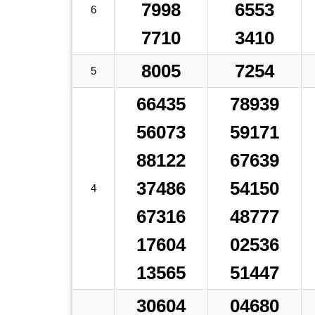
7998
6553
6
7710
3410
8005
7254
5
66435
78939
56073
59171
88122
67639
37486
54150
4
67316
48777
17604
02536
13565
51447
30604
04680