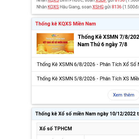
Nhận
KQXS
Bình Phước, soạn
XSBP
gửi
8136
(1.50
Nhận
KQXS
Hậu Giang, soạn
XSHG
gửi
8136
(1.500đ
Thống kê KQXS Miền Nam
Thống Kê XSMN 7/8/2026
Nam Thứ 6 ngày 7/8
Thống Kê XSMN 6/8/2026 - Phân Tích Xổ Số 
Thống Kê XSMN 5/8/2026 - Phân Tích XS Miề
Xem thêm
Thống kê Xổ số miền Nam ngày 10/12/2022 
Xổ số TPHCM