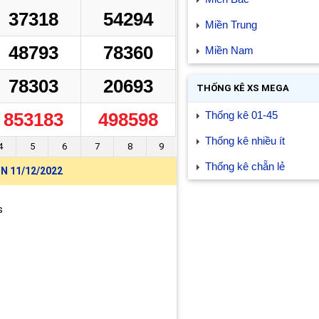
37318
54294
Miền Trung
48793
78360
Miền Nam
78303
20693
THỐNG KÊ XS MEGA
853183
498598
Thống kê 01-45
Thống kê nhiều ít
4
5
6
7
8
9
Thống kê chẵn lẻ
N 11/12/2022
s