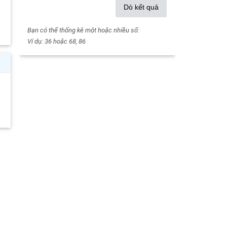
Dò kết quả
Bạn có thể thống kê một hoặc nhiều số:
Ví dụ: 36 hoặc 68, 86