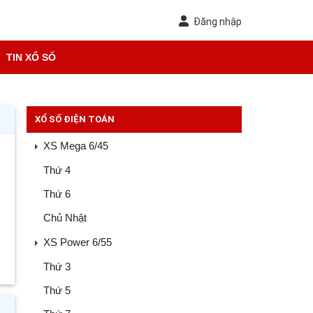
Đăng nhập
TIN XỔ SỐ
XỔ SỐ ĐIỆN TOÁN
XS Mega 6/45
Thứ 4
Thứ 6
Chủ Nhật
XS Power 6/55
Thứ 3
Thứ 5