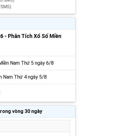
0đ/SMS)
/SMS)
 - Phân Tích Xổ Số Miền
Miền Nam Thứ 5 ngày 6/8
n Nam Thứ 4 ngày 5/8
trong vòng 30 ngày