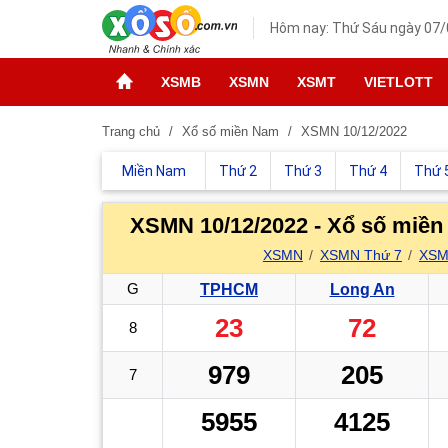
Hôm nay: Thứ Sáu ngày 07
XSMB
XSMN
XSMT
VIETLOTT
Trang chủ
Xổ số miền Nam
XSMN 10/12/2022
Miền Nam
Thứ 2
Thứ 3
Thứ 4
Thứ 
XSMN 10/12/2022 - Xổ số miền
XSMN
XSMN Thứ 7
XSM
G
TPHCM
Long An
23
72
8
979
205
7
5955
4125