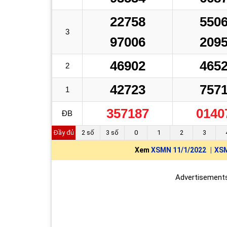
22758
550
3
97006
209
46902
465
2
42723
757
1
357187
0140
ĐB
Đầy đủ
2 số
3 số
0
1
2
3
Xem
XSMN 11/1/2022
XSM
Advertisement