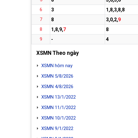
6
3
1,8,3,8,8
7
8
3,0,2,
9
8
1,8,9,
7
8
9
-
4
XSMN Theo ngày
XSMN hôm nay
XSMN 5/8/2026
XSMN 4/8/2026
XSMN 13/1/2022
XSMN 11/1/2022
XSMN 10/1/2022
XSMN 9/1/2022