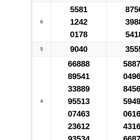
5581
875
1242
398
6
0178
541
9040
355
5
66888
588
89541
049
33889
845
95513
594
4
07463
061
23612
431
93534
668