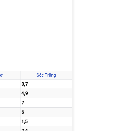
hơ
Sóc Trăng
0,7
4,9
7
6
1,5
7,4