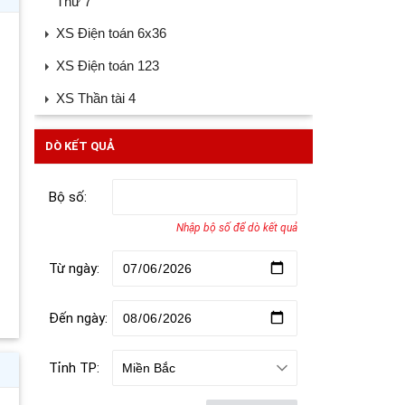
Thứ 7
XS Điện toán 6x36
XS Điện toán 123
XS Thần tài 4
DÒ KẾT QUẢ
Bộ số:
Nhập bộ số để dò kết quả
Từ ngày:
Đến ngày:
Tỉnh TP: