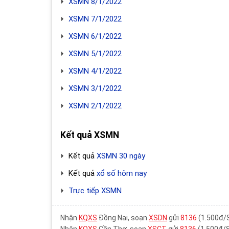
XSMN 8/1/2022
XSMN 7/1/2022
XSMN 6/1/2022
XSMN 5/1/2022
XSMN 4/1/2022
XSMN 3/1/2022
XSMN 2/1/2022
Kết quả XSMN
Kết quả
XSMN 30 ngày
Kết quả
xổ số hôm nay
Trực tiếp XSMN
Nhận
KQXS
Đồng Nai, soạn
XSDN
gửi
8136
(1.500đ/