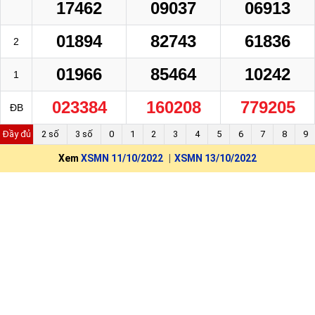
17462
09037
06913
01894
82743
61836
2
01966
85464
10242
1
023384
160208
779205
ĐB
Đầy đủ
2 số
3 số
0
1
2
3
4
5
6
7
8
9
Xem
XSMN 11/10/2022
XSMN 13/10/2022