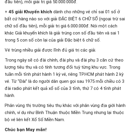
đầu tiên), mỗi giải trị giá 50.000.000đ.
+
45 giải Khuyến khích
dành cho những vé chỉ sai 01 số ở
bất cứ hàng nào so với giải ĐẶC BIỆT 6 CHỮ SỐ (ngoại trừ sai
chữ số đầu tiên), mỗi giải trị giá 6.000.000đ. Nói một cách
khác Giải khuyến khích là giải trúng con số đầu tiên và sai 1
trong 5 con số còn lại của giải Đặc biệt 6 chữ số.
Vé trùng nhiều giải được lĩnh đủ giá trị các giải.
Trong ngày sẽ có đài chính, đài phụ và đài phụ 3 căn cứ theo
lượng tiêu thụ và có tính tương đối tuỳ từng khu vực. Trong
tuần mỗi tỉnh phát hành 1 kỳ vé, riêng TP.HCM phát hành 2 kỳ
vé. Từ “Đài” là do người dân quen gọi sau 1975 mỗi chiều có 3
đài radio phát kết quả xổ số của 3 tỉnh, thứ 7 có 4 tỉnh phát
hành.
Phân vùng thị trường tiêu thụ khác với phân vùng địa giới hành
chính, ví dụ như Bình Thuận thuộc Miền Trung nhưng lại thuộc
bộ vé liên kết Xổ Số Miền Nam.
Chúc bạn May mắn!