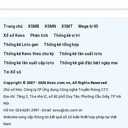
Trang chủ
XSMB
XSMN
XSMT
Mega 6/45
Xổ số Keno
Phân tích
Thống kê vị trí
Thống kê Loto gan
Thống kê tổng hợp
Thống kê Keno theo chu kỳ
Thống kê tần suất loto
Thống kê tần suất cặp loto
Thống kê giải đặc biệt ngày mai
Tin Xổ số
Copyright © 2007 - 2026 Xoso.com.vn, All Rights Reserved
Chủ sở hữu: Công ty CP Ứng dụng Công nghệ Truyền thông CTC
Địa chỉ: Tầng 2, Tòa nhà IC, số 82 phố Duy Tân, Phường Cầu Giấy, TP. Hà
Nội
Hỗ trợ: 024.6281.2997 - Email: xoso@ctc.com.vn
Website cung cấp thông tin kết quả xổ số kiến thiết hợp pháp tại Việt
Nam