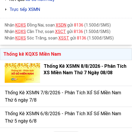
Trực tiếp XSMN
Nhận
KQXS
Đồng Nai, soạn
XSDN
gửi
8136
(1.500đ/SMS)
Nhận
KQXS
Cần Thơ, soạn
XSCT
gửi
8136
(1.500đ/SMS)
Nhận
KQXS
Sóc Trăng, soạn
XSST
gửi
8136
(1.500đ/SMS)
Thống kê KQXS Miền Nam
Thống Kê XSMN 8/8/2026 - Phân Tích
XS Miền Nam Thứ 7 Ngày 08/08
Thống Kê XSMN 7/8/2026 - Phân Tích Xổ Số Miền Nam
Thứ 6 ngày 7/8
Thống Kê XSMN 6/8/2026 - Phân Tích Xổ Số Miền Nam
Thứ 5 ngày 6/8