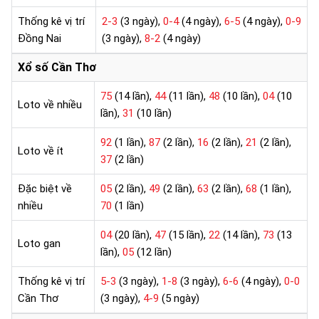
Thống kê vị trí
2-3
(3 ngày),
0-4
(4 ngày),
6-5
(4 ngày),
0-9
Đồng Nai
(3 ngày),
8-2
(4 ngày)
Xổ số Cần Thơ
75
(14 lần),
44
(11 lần),
48
(10 lần),
04
(10
Loto về nhiều
lần),
31
(10 lần)
92
(1 lần),
87
(2 lần),
16
(2 lần),
21
(2 lần),
Loto về ít
37
(2 lần)
Đặc biệt về
05
(2 lần),
49
(2 lần),
63
(2 lần),
68
(1 lần),
nhiều
70
(1 lần)
04
(20 lần),
47
(15 lần),
22
(14 lần),
73
(13
Loto gan
lần),
05
(12 lần)
Thống kê vị trí
5-3
(3 ngày),
1-8
(3 ngày),
6-6
(4 ngày),
0-0
Cần Thơ
(3 ngày),
4-9
(5 ngày)