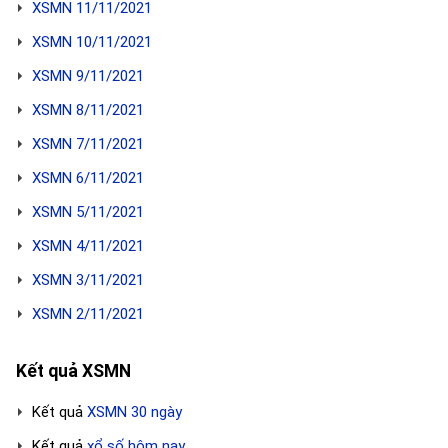
XSMN 11/11/2021
XSMN 10/11/2021
XSMN 9/11/2021
XSMN 8/11/2021
XSMN 7/11/2021
XSMN 6/11/2021
XSMN 5/11/2021
XSMN 4/11/2021
XSMN 3/11/2021
XSMN 2/11/2021
Kết quả XSMN
Kết quả
XSMN 30 ngày
Kết quả
xổ số hôm nay