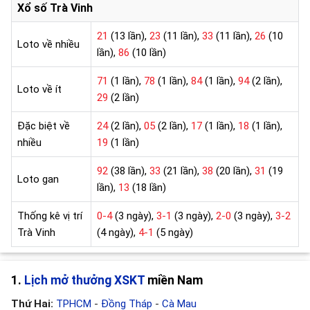
Xổ số Trà Vinh
21
(13 lần),
23
(11 lần),
33
(11 lần),
26
(10
Loto về nhiều
lần),
86
(10 lần)
71
(1 lần),
78
(1 lần),
84
(1 lần),
94
(2 lần),
Loto về ít
29
(2 lần)
Đặc biệt về
24
(2 lần),
05
(2 lần),
17
(1 lần),
18
(1 lần),
nhiều
19
(1 lần)
92
(38 lần),
33
(21 lần),
38
(20 lần),
31
(19
Loto gan
lần),
13
(18 lần)
Thống kê vị trí
0-4
(3 ngày),
3-1
(3 ngày),
2-0
(3 ngày),
3-2
Trà Vinh
(4 ngày),
4-1
(5 ngày)
1.
Lịch mở thưởng XSKT
miền Nam
Thứ Hai:
TPHCM
-
Đồng Tháp
-
Cà Mau