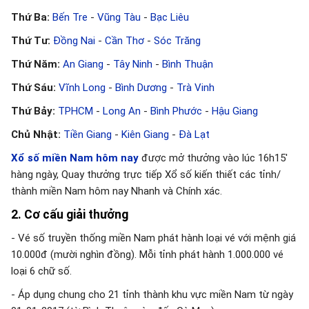
Thứ Ba:
Bến Tre
-
Vũng Tàu
-
Bạc Liêu
Thứ Tư:
Đồng Nai
-
Cần Thơ
-
Sóc Trăng
Thứ Năm:
An Giang
-
Tây Ninh
-
Bình Thuận
Thứ Sáu:
Vĩnh Long
-
Bình Dương
-
Trà Vinh
Thứ Bảy:
TPHCM
-
Long An
-
Bình Phước
-
Hậu Giang
Chủ Nhật:
Tiền Giang
-
Kiên Giang
-
Đà Lạt
Xổ số miền Nam hôm nay
được mở thưởng vào lúc 16h15'
hàng ngày, Quay thưởng trực tiếp Xổ số kiến thiết các tỉnh/
thành miền Nam hôm nay Nhanh và Chính xác.
2. Cơ cấu giải thưởng
- Vé số truyền thống miền Nam phát hành loại vé với mệnh giá
10.000đ (mười nghìn đồng). Mỗi tỉnh phát hành 1.000.000 vé
loại 6 chữ số.
- Áp dụng chung cho 21 tỉnh thành khu vực miền Nam từ ngày