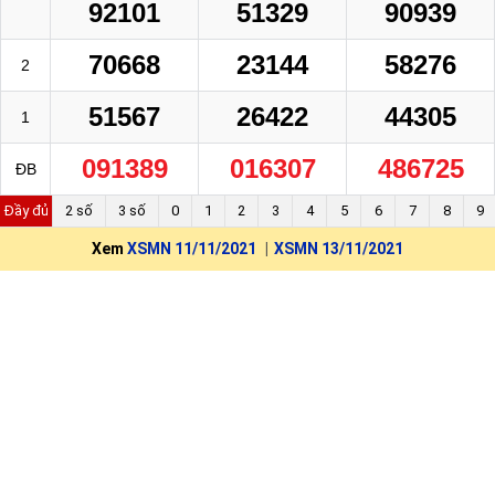
92101
51329
90939
70668
23144
58276
2
51567
26422
44305
1
091389
016307
486725
ĐB
Đầy đủ
2 số
3 số
0
1
2
3
4
5
6
7
8
9
Xem
XSMN 11/11/2021
XSMN 13/11/2021