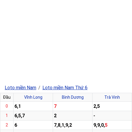
Loto miền Nam
Loto miền Nam Thứ 6
Đầu
Vĩnh Long
Bình Dương
Trà Vinh
6,1
7
2,5
0
6,5,7
2
-
1
6
7,8,1,9,2
9,9,0,
5
2