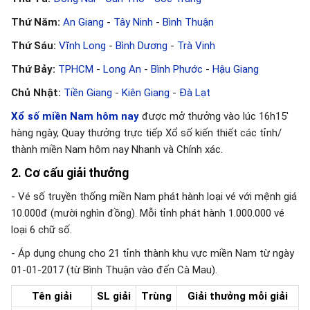
Thứ Năm:
An Giang
-
Tây Ninh
-
Bình Thuận
Thứ Sáu:
Vĩnh Long
-
Bình Dương
-
Trà Vinh
Thứ Bảy:
TPHCM
-
Long An
-
Bình Phước
-
Hậu Giang
Chủ Nhật:
Tiền Giang
-
Kiên Giang
-
Đà Lạt
Xổ số miền Nam hôm nay
được mở thưởng vào lúc 16h15'
hàng ngày, Quay thưởng trực tiếp Xổ số kiến thiết các tỉnh/
thành miền Nam hôm nay Nhanh và Chính xác.
2. Cơ cấu giải thưởng
- Vé số truyền thống miền Nam phát hành loại vé với mệnh giá
10.000đ (mười nghìn đồng). Mỗi tỉnh phát hành 1.000.000 vé
loại 6 chữ số.
- Áp dụng chung cho 21 tỉnh thành khu vực miền Nam từ ngày
01-01-2017 (từ Bình Thuận vào đến Cà Mau).
Tên giải
SL giải
Trùng
Giải thưởng mỗi giải