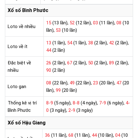
Xổ số Bình Phước
15
(13 lần),
52
(12 lần),
03
(11 lần),
08
(10
Loto về nhiều
lần),
53
(10 lần)
13
(1 lần),
54
(1 lần),
38
(2 lần),
42
(2 lần),
Loto về ít
44
(2 lần)
Đặc biệt về
26
(2 lần),
67
(2 lần),
50
(2 lần),
89
(2 lần),
nhiều
90
(2 lần)
08
(22 lần),
49
(22 lần),
23
(20 lần),
47
(20
Loto gan
lần),
99
(20 lần)
Thống kê vị trí
8-9
(5 ngày),
8-8
(4 ngày),
7-9
(6 ngày),
4-
Bình Phước
0
(3 ngày),
2-9
(3 ngày)
Xổ số Hậu Giang
36
(11 lần),
68
(11 lần),
44
(10 lần),
04
(10