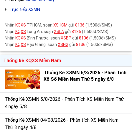
Trực tiếp XSMN
Nhận
KQXS
TPHCM, soạn
XSHCM
gửi
8136
(1.500đ/SMS)
Nhận
KQXS
Long An, soạn
XSLA
gửi
8136
(1.500đ/SMS)
Nhận
KQXS
Bình Phước, soạn
XSBP
gửi
8136
(1.500đ/SMS)
Nhận
KQXS
Hậu Giang, soạn
XSHG
gửi
8136
(1.500đ/SMS)
Thống kê KQXS Miền Nam
Thống Kê XSMN 6/8/2026 - Phân Tích
Xổ Số Miền Nam Thứ 5 ngày 6/8
Thống Kê XSMN 5/8/2026 - Phân Tích XS Miền Nam Thứ
4 ngày 5/8
Thống Kê XSMN 04/08/2026 - Phân tích XS Miền Nam
Thứ 3 ngày 4/8