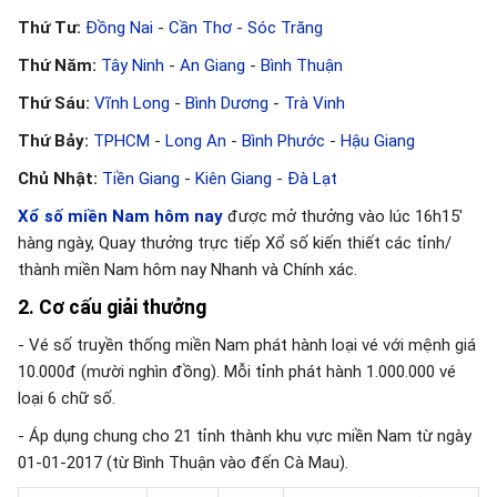
Thứ Tư:
Đồng Nai
-
Cần Thơ
-
Sóc Trăng
Thứ Năm:
Tây Ninh
-
An Giang
-
Bình Thuận
Thứ Sáu:
Vĩnh Long
-
Bình Dương
-
Trà Vinh
Thứ Bảy:
TPHCM
-
Long An
-
Bình Phước
-
Hậu Giang
Chủ Nhật:
Tiền Giang
-
Kiên Giang
-
Đà Lạt
Xổ số miền Nam hôm nay
được mở thưởng vào lúc 16h15'
hàng ngày, Quay thưởng trực tiếp Xổ số kiến thiết các tỉnh/
thành miền Nam hôm nay Nhanh và Chính xác.
2. Cơ cấu giải thưởng
- Vé số truyền thống miền Nam phát hành loại vé với mệnh giá
10.000đ (mười nghìn đồng). Mỗi tỉnh phát hành 1.000.000 vé
loại 6 chữ số.
- Áp dụng chung cho 21 tỉnh thành khu vực miền Nam từ ngày
01-01-2017 (từ Bình Thuận vào đến Cà Mau).