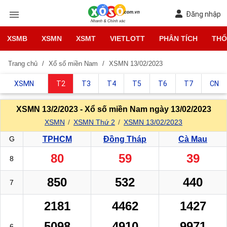
Đăng nhập
XSMB
XSMN
XSMT
VIETLOTT
PHÂN TÍCH
THỐ
Trang chủ
Xổ số miền Nam
XSMN 13/02/2023
XSMN
T2
T3
T4
T5
T6
T7
CN
XSMN 13/2/2023 - Xổ số miền Nam ngày 13/02/2023
XSMN
XSMN Thứ 2
XSMN 13/02/2023
G
TPHCM
Đồng Tháp
Cà Mau
80
59
39
8
850
532
440
7
2181
4462
1427
5098
4910
9971
6