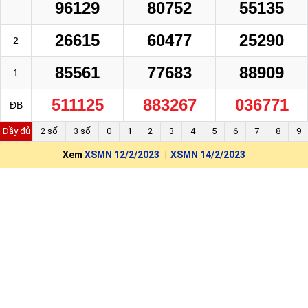
96129
80752
55135
26615
60477
25290
2
85561
77683
88909
1
511125
883267
036771
ĐB
Đầy đủ
2 số
3 số
0
1
2
3
4
5
6
7
8
9
Xem
XSMN 12/2/2023
XSMN 14/2/2023