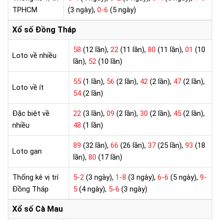
TPHCM
(3 ngày),
0-6
(5 ngày)
Xổ số Đồng Tháp
58
(12 lần),
22
(11 lần),
80
(11 lần),
01
(10
Loto về nhiều
lần),
52
(10 lần)
55
(1 lần),
56
(2 lần),
42
(2 lần),
47
(2 lần),
Loto về ít
54
(2 lần)
Đặc biệt về
22
(3 lần),
09
(2 lần),
30
(2 lần),
45
(2 lần),
nhiều
48
(1 lần)
89
(32 lần),
66
(26 lần),
37
(25 lần),
93
(18
Loto gan
lần),
80
(17 lần)
Thống kê vị trí
5-2
(3 ngày),
1-8
(3 ngày),
6-6
(5 ngày),
9-
Đồng Tháp
5
(4 ngày),
5-6
(3 ngày)
Xổ số Cà Mau