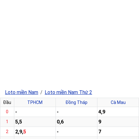
Loto miền Nam
Loto miền Nam Thứ 2
Đầu
TPHCM
Đồng Tháp
Cà Mau
-
-
4,9
0
5,5
0,6
9
1
2,9,
5
-
7
2