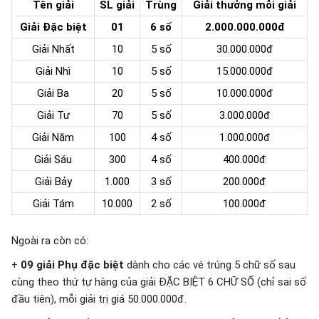
Tên giải
SL giải
Trùng
Giải thưởng mỗi giải
Giải Đặc biệt
01
6 số
2.000.000.000đ
Giải Nhất
10
5 số
30.000.000đ
Giải Nhì
10
5 số
15.000.000đ
Giải Ba
20
5 số
10.000.000đ
Giải Tư
70
5 số
3.000.000đ
Giải Năm
100
4 số
1.000.000đ
Giải Sáu
300
4 số
400.000đ
Giải Bảy
1.000
3 số
200.000đ
Giải Tám
10.000
2 số
100.000đ
Ngoài ra còn có:
+
09 giải Phụ đặc biệt
dành cho các vé trúng 5 chữ số sau
cùng theo thứ tự hàng của giải ĐẶC BIỆT 6 CHỮ SỐ (chỉ sai số
đầu tiên), mỗi giải trị giá 50.000.000đ.