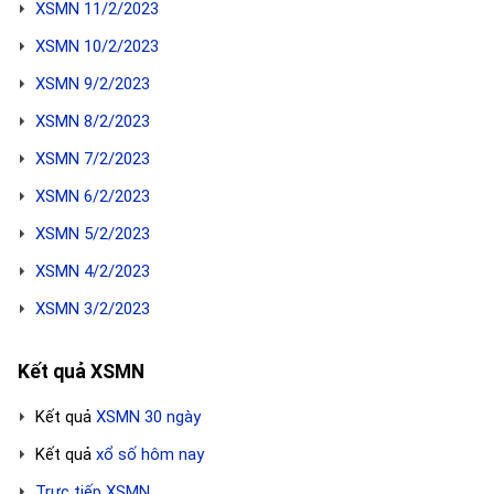
XSMN 11/2/2023
XSMN 10/2/2023
XSMN 9/2/2023
XSMN 8/2/2023
XSMN 7/2/2023
XSMN 6/2/2023
XSMN 5/2/2023
XSMN 4/2/2023
XSMN 3/2/2023
Kết quả XSMN
Kết quả
XSMN 30 ngày
Kết quả
xổ số hôm nay
Trực tiếp XSMN