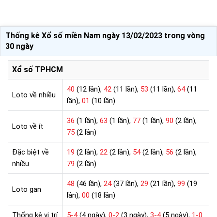
Thống kê Xổ số miền Nam ngày 13/02/2023 trong vòng
30 ngày
Xổ số TPHCM
40
(12 lần),
42
(11 lần),
53
(11 lần),
64
(11
Loto về nhiều
lần),
01
(10 lần)
36
(1 lần),
63
(1 lần),
77
(1 lần),
90
(2 lần),
Loto về ít
75
(2 lần)
Đặc biệt về
19
(2 lần),
22
(2 lần),
54
(2 lần),
56
(2 lần),
nhiều
79
(2 lần)
48
(46 lần),
24
(37 lần),
29
(21 lần),
99
(19
Loto gan
lần),
00
(18 lần)
Thống kê vị trí
5-4
(4 ngày),
0-2
(3 ngày),
3-4
(5 ngày),
1-0